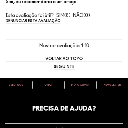
Sim, eu recomendaria a um amigo
Esta avaliação foi útil?
8
0
DENUNCIAR ESTA AVALIAÇÃO
Mostrar avaliações
1-10
VOLTAR AO TOPO
SEGUINTE
SERVIÇOS
CHAT
M∙A∙C LOVER
NEWSLETTER
VOCÊ É M·A·C LOVER?
Oficialize seu sentimento. Participe do nosso programa de
fidelidade e seja recompensado pelo seu amor -
PRECISA DE AJUDA?
começando com 10% de desconto na sua próxima compra.
JUNTE-SE AOS M·A·C LOVERS