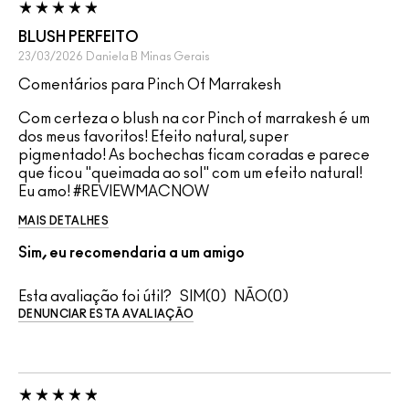
BLUSH PERFEITO
23/03/2026
Daniela B
Minas Gerais
Comentários para Pinch Of Marrakesh
Com certeza o blush na cor Pinch of marrakesh é um
dos meus favoritos! Efeito natural, super
pigmentado! As bochechas ficam coradas e parece
que ficou "queimada ao sol" com um efeito natural!
Eu amo! #REVIEWMACNOW
MAIS DETALHES
Sim, eu recomendaria a um amigo
Esta avaliação foi útil?
0
0
DENUNCIAR ESTA AVALIAÇÃO