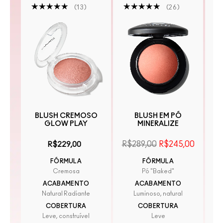
13
26
BLUSH CREMOSO
BLUSH EM PÓ
GLOW PLAY
MINERALIZE
I
E
R$289,00
R$245,00
R$229,00
FÓRMULA
FÓRMULA
Cremosa
Pó "Baked"
ACABAMENTO
ACABAMENTO
Natural Radiante
Luminoso, natural
COBERTURA
COBERTURA
Leve, construível
Leve