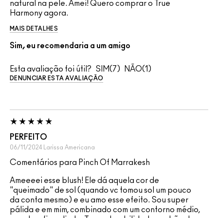
natural na pele. Amei! Quero comprar o True
Harmony agora.
MAIS DETALHES
Sim, eu recomendaria a um amigo
Esta avaliação foi útil?
7
1
DENUNCIAR ESTA AVALIAÇÃO
PERFEITO
06/11/2024
Larissa
Americana
Comentários para Pinch Of Marrakesh
Ameeeei esse blush! Ele dá aquela cor de
"queimado" de sol (quando vc tomou sol um pouco
da conta mesmo) e eu amo esse efeito. Sou super
pálida e em mim, combinado com um contorno médio,