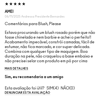
AMEI
06/11/2025
Andressa
Presidente Bernardes
Comentários para Blush, Please
Estava procurando um blush rosado porém que não
fosse chinelada e nem barbie e achei o perfeito!!
Acabamento impecável, constrói camadas, fácil de
esfumar, não fica marcado, e cor super delicada.
Combina com qualquer tipo de maquigem. Boa
duração na pele, não craquelou a base embaixo e
não precisei selar com produto em pó por cima
MAIS DETALHES
Sim, eu recomendaria a um amigo
Esta avaliação foi útil?
4
0
DENUNCIAR ESTA AVALIAÇÃO