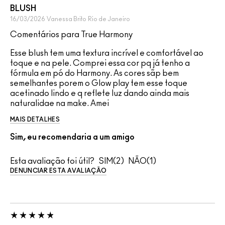
BLUSH
16/03/2026
Vanessa Brito
Rio de Janeiro
Comentários para True Harmony
Esse blush tem uma textura incrível e comfortável ao
toque e na pele. Comprei essa cor pq já tenho a
fórmula em pó do Harmony. As cores sãp bem
semelhantes porem o Glow play tem esse toque
acetinado lindo e q reflete luz dando ainda mais
naturalidae na make. Amei
MAIS DETALHES
Sim, eu recomendaria a um amigo
Esta avaliação foi útil?
2
1
DENUNCIAR ESTA AVALIAÇÃO