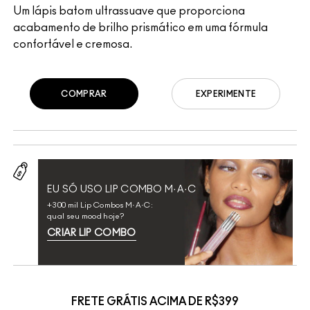
Um lápis batom ultrassuave que proporciona
acabamento de brilho prismático em uma fórmula
confortável e cremosa.
COMPRAR
EXPERIMENTE
EU SÓ USO LIP COMBO M·A·C
+300 mil Lip Combos M·A·C:
qual seu mood hoje?
CRIAR LIP COMBO
FRETE GRÁTIS ACIMA DE R$399