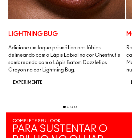
LIGHTNING BUG
MO
Adicione um toque prismático aos lábios
Real
n
delineando com o Lápis Labial na cor Chestnut e
cama
 na
sombreando com o Lápis Batom Dazzlelips
Moon
Crayon na cor Lightning Bug.
nude
EXPERIMENTE
EX
COMPLETE SEU LOOK
PARA SUSTENTAR O