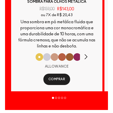
SOMBRA PARA OLHOS METÁLICA
R$159,00
R$143,00
ou 7X de R$ 20,43
Uma sombra em pó metálica fluida que
U
proporciona uma cor monocromática e
uma durabilidade de 10 horas, com uma
fórmula cremosa, que não se acumula nas
linhas e não desbota.
ALLOWANCE
COMPRAR