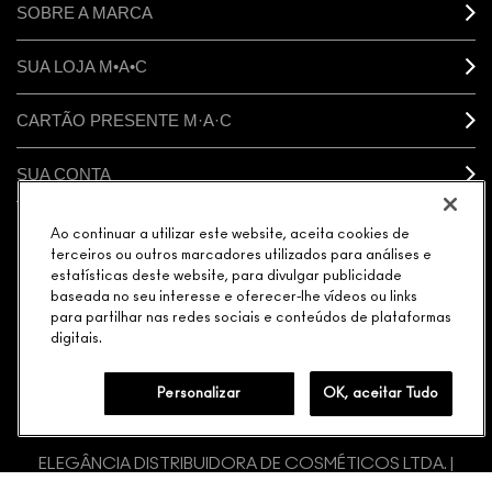
SOBRE A MARCA
SUA LOJA M•A•C
CARTÃO PRESENTE M·A·C
SUA CONTA
Ao continuar a utilizar este website, aceita cookies de
CONECTAR
terceiros ou outros marcadores utilizados para análises e
estatísticas deste website, para divulgar publicidade
baseada no seu interesse e oferecer-lhe vídeos ou links
para partilhar nas redes sociais e conteúdos de plataformas
digitais.
GERENCIAR COOKIES DO SITE
POLÍTICA DE PRIVACIDADE
TERMOS & CONDIÇÕES
POLÍTICA M·A·C CONTRA FALSIFICADOS
Personalizar
OK, aceitar Tudo
© MAKE-UP ART COSMETICS. TODOS OS DIREITOS
MUNDIAIS RESERVADOS.
ELEGÂNCIA DISTRIBUIDORA DE COSMÉTICOS LTDA. |
AVENIDA JAGUARÉ 818 MÓDULO 25 CEP: 05346-000 |