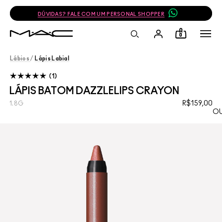
JUNTE-SE AO PROGRAMA DE FIDELIDADE E GANHE 10% OFF NA SUA PRÓ
0
Lábios
/
Lápis Labial
1
LÁPIS BATOM DAZZLELIPS CRAYON
R$159,00
1.8G
OU