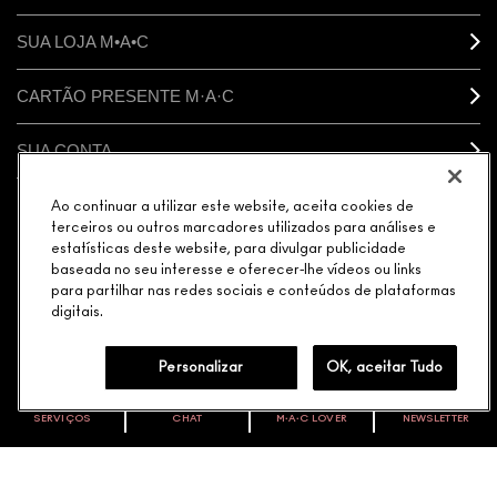
SUA LOJA M•A•C
CARTÃO PRESENTE M·A·C
SUA CONTA
Ao continuar a utilizar este website, aceita cookies de
CONECTAR
terceiros ou outros marcadores utilizados para análises e
estatísticas deste website, para divulgar publicidade
baseada no seu interesse e oferecer-lhe vídeos ou links
para partilhar nas redes sociais e conteúdos de plataformas
digitais.
GERENCIAR COOKIES DO SITE
POLÍTICA DE PRIVACIDADE
TERMOS & CONDIÇÕES
POLÍTICA M·A·C CONTRA FALSIFICADOS
Personalizar
OK, aceitar Tudo
© MAKE-UP ART COSMETICS. TODOS OS DIREITOS
MUNDIAIS RESERVADOS.
SERVIÇOS
CHAT
M∙A∙C LOVER
NEWSLETTER
VOCÊ É M·A·C LOVER?
ELEGÂNCIA DISTRIBUIDORA DE COSMÉTICOS LTDA. |
AVENIDA JAGUARÉ 818 MÓDULO 25 CEP: 05346-000 |
Oficialize seu sentimento. Participe do nosso programa de
fidelidade e seja recompensado pelo seu amor -
CNPJ: 08.377.511/0089-70