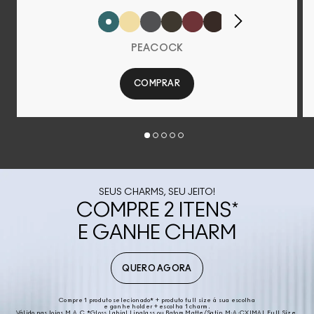
PEACOCK
COMPRAR
SEUS CHARMS, SEU JEITO!
COMPRE 2 ITENS
*
E GANHE CHARM
QUERO AGORA
Compre 1 produto selecionado* + produto full size á sua escolha
e ganhe holder + escolha 1 charm.
Válido nas lojas M.A.C *Gloss Labial Lipglass ou Batom Matte/Satin M·A·CXIMAL Full Size.