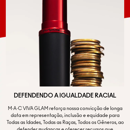
DEFENDENDO A IGUALDADE RACIAL
M·A·C VIVA GLAM reforça nossa convicção de longa
AL
data em representação, inclusão e equidade para
elo
Todas as Idades, Todas as Raças, Todos os Gêneros, ao
M
a
defender mudanças e oferecer recursos que