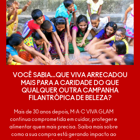
VOCÊ SABIA...
QUE VIVA ARRECADOU
MAIS PARA A CARIDADE DO QUE
QUALQUER OUTRA CAMPANHA
FILANTRÓPICA DE BELEZA?
Mais de 30 anos depois, M·A·C VIVA GLAM
continua comprometida em cuidar, proteger e
alimentar quem mais precisa. Saiba mais sobre
como a sua compra está gerando impacto ao