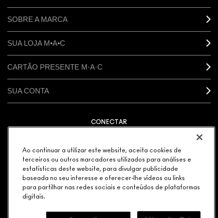
SOBRE A MARCA
SUA LOJA M•A•C
CARTÃO PRESENTE M·A·C
SUA CONTA
CONECTAR
Ao continuar a utilizar este website, aceita cookies de
terceiros ou outros marcadores utilizados para análises e
estatísticas deste website, para divulgar publicidade
GERENCIAR COOKIES DO SITE
POLÍTICA DE PRIVACIDADE
baseada no seu interesse e oferecer-lhe vídeos ou links
TERMOS & CONDIÇÕES
POLÍTICA M·A·C CONTRA FALSIFICADOS
para partilhar nas redes sociais e conteúdos de plataformas
© MAKE-UP ART COSMETICS. TODOS OS DIREITOS
digitais.
MUNDIAIS RESERVADOS.