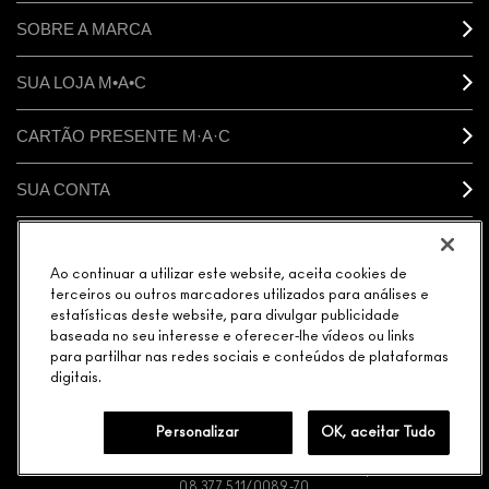
SOBRE A MARCA
SUA LOJA M•A•C
CARTÃO PRESENTE M·A·C
SUA CONTA
CONECTAR
Ao continuar a utilizar este website, aceita cookies de
terceiros ou outros marcadores utilizados para análises e
estatísticas deste website, para divulgar publicidade
baseada no seu interesse e oferecer-lhe vídeos ou links
para partilhar nas redes sociais e conteúdos de plataformas
GERENCIAR COOKIES DO SITE
POLÍTICA DE PRIVACIDADE
digitais.
TERMOS & CONDIÇÕES
POLÍTICA M·A·C CONTRA FALSIFICADOS
© MAKE-UP ART COSMETICS. TODOS OS DIREITOS MUNDIAIS
RESERVADOS.
Personalizar
OK, aceitar Tudo
ELEGÂNCIA DISTRIBUIDORA DE COSMÉTICOS LTDA. | AVENIDA
JAGUARÉ 818 MÓDULO 25 CEP: 05346-000 | CNPJ:
08.377.511/0089-70