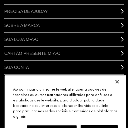
PRECISA DE AJUDA?
SOBRE A MARCA
SUA LOJA M•A•C
CARTÃO PRESENTE M·A·C
SUA CONTA
CONECTAR
Ao continuar a utilizar este website, aceita cookies de
terceiros ou outros marcadores utilizados para análises e
estatísticas deste website, para divulgar publicidade
baseada no seu interesse e oferecer-lhe vídeos ou links
para partilhar nas redes sociais e conteúdos de plataformas
GERENCIAR COOKIES DO SITE
POLÍTICA DE PRIVACIDADE
digitais.
TERMOS & CONDIÇÕES
POLÍTICA M·A·C CONTRA FALSIFICADOS
© MAKE-UP ART COSMETICS. TODOS OS DIREITOS MUNDIAIS