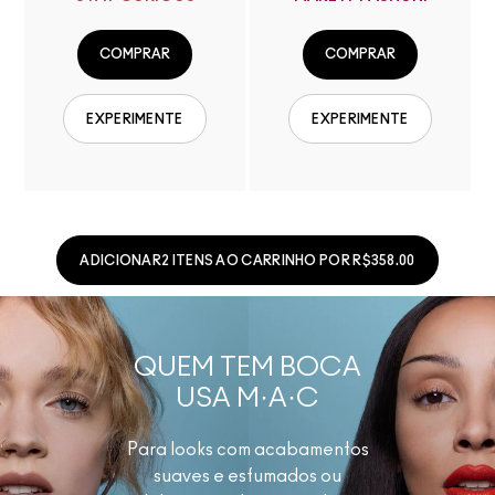
COMPRAR
COMPRAR
EXPERIMENTE
EXPERIMENTE
ADICIONAR2 ITENS AO CARRINHO POR R$358.00
QUEM TEM BOCA
USA M·A·C
Para looks com acabamentos
suaves e esfumados ou