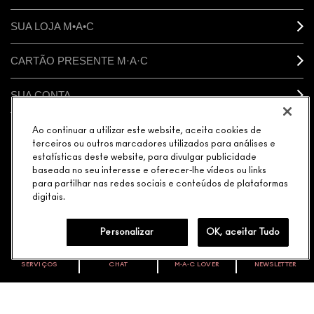
SUA LOJA M•A•C
CARTÃO PRESENTE M·A·C
SUA CONTA
Ao continuar a utilizar este website, aceita cookies de
CONECTAR
terceiros ou outros marcadores utilizados para análises e
estatísticas deste website, para divulgar publicidade
baseada no seu interesse e oferecer-lhe vídeos ou links
para partilhar nas redes sociais e conteúdos de plataformas
digitais.
GERENCIAR COOKIES DO SITE
POLÍTICA DE PRIVACIDADE
TERMOS & CONDIÇÕES
POLÍTICA M·A·C CONTRA FALSIFICADOS
Personalizar
OK, aceitar Tudo
© MAKE-UP ART COSMETICS. TODOS OS DIREITOS
MUNDIAIS RESERVADOS.
SERVIÇOS
CHAT
M∙A∙C LOVER
NEWSLETTER
VOCÊ É M·A·C LOVER?
ELEGÂNCIA DISTRIBUIDORA DE COSMÉTICOS LTDA. |
AVENIDA JAGUARÉ 818 MÓDULO 25 CEP: 05346-000 |
Oficialize seu sentimento. Participe do nosso programa de
fidelidade e seja recompensado pelo seu amor -
CNPJ: 08.377.511/0089-70