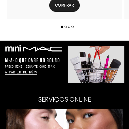
COMPRAR
M∙A∙C QUE CABE NO BOLSO
PREÇO MINI. GIGANTE COMO M∙A∙C
A PARTIR DE R$79
SERVIÇOS ONLINE