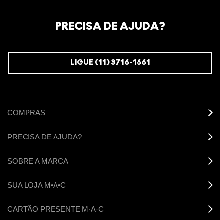
Oficialize seu sentimento. Participe do nosso programa de
fidelidade e seja recompensado pelo seu amor -
PRECISA DE AJUDA?
começando com 10% de desconto na sua próxima compra.
JUNTE-SE AOS M·A·C LOVERS
LIGUE (11) 3716-1661
COMPRAS
PRECISA DE AJUDA?
SOBRE A MARCA
SUA LOJA M•A•C
CARTÃO PRESENTE M·A·C