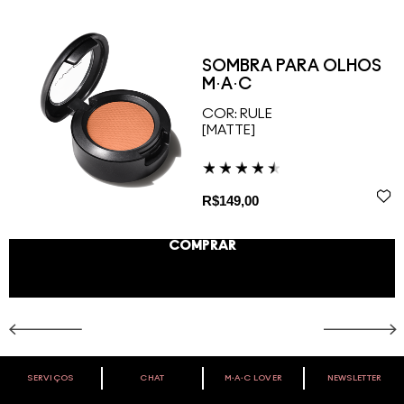
SOMBRA PARA OLHOS
M·A·C
COR:
RULE
[MATTE]
R$149,00
COMPRAR
SERVIÇOS
CHAT
M∙A∙C LOVER
NEWSLETTER
VOCÊ É M·A·C LOVER?