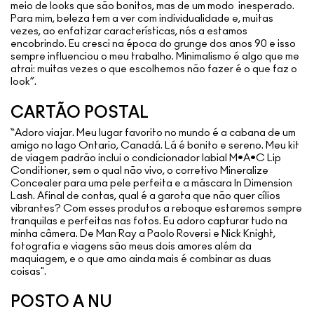
meio de looks que são bonitos, mas de um modo inesperado.
Para mim, beleza tem a ver com individualidade e, muitas
vezes, ao enfatizar características, nós a estamos
encobrindo. Eu cresci na época do grunge dos anos 90 e isso
sempre influenciou o meu trabalho. Minimalismo é algo que me
atrai: muitas vezes o que escolhemos não fazer é o que faz o
look”.
CARTÃO POSTAL
“Adoro viajar. Meu lugar favorito no mundo é a cabana de um
amigo no lago Ontario, Canadá. Lá é bonito e sereno. Meu kit
de viagem padrão inclui o condicionador labial M•A•C Lip
Conditioner, sem o qual não vivo, o corretivo Mineralize
Concealer para uma pele perfeita e a máscara In Dimension
Lash. Afinal de contas, qual é a garota que não quer cílios
vibrantes? Com esses produtos a reboque estaremos sempre
tranquilas e perfeitas nas fotos. Eu adoro capturar tudo na
minha câmera. De Man Ray a Paolo Roversi e Nick Knight,
fotografia e viagens são meus dois amores além da
maquiagem, e o que amo ainda mais é combinar as duas
coisas".
POSTO A NU