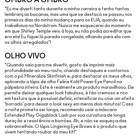
OMBRO A OMBRO
“Eu me diverti tanto durante a minha carreira e tenho tantas
lembranças bacanas, mas uma que se destaca se passou nos
primeiros dias da minha mudança para os EUA, quando eu
trabalhava na Nordstrom. Nunca me esquecerei do momento
em que Shirley Temple veio à loja, eu não podia acreditar que
era ela! Eu fiquei lá parada congelada, olhando para ela com
os olhos arregalados"!
OLHO VIVO
“Quando saio para me divertir, gosto de imprimir mais
profundidade ao meu rosto, criando destaques e contornos
com o pó Mineralize Skinfinish e, para destacar os meus olhos,
aplicando o lápis de olho Feline Kohl Power Eye Pencil na
pálpebra inteira. Este é realmente um produto maravilhoso. Ele
permite deixar qualquer look fabuloso, é tão cremoso e rico
em textura que é possível definir, intensificar ou criar um efeito
‘borrado’ para deixar o look sexy em meros dois minutos! Caso
a noite prometa ser longa, recomendo usar a máscara
Extended Play Gigablack Lash por sua curvatura de longa
duração e resistência a borrões. Ah, e não se esqueça das
sobrancelhas. O lápis Lingering Eye Brows é o produto que
vivem tentando roubar do meu kit!”