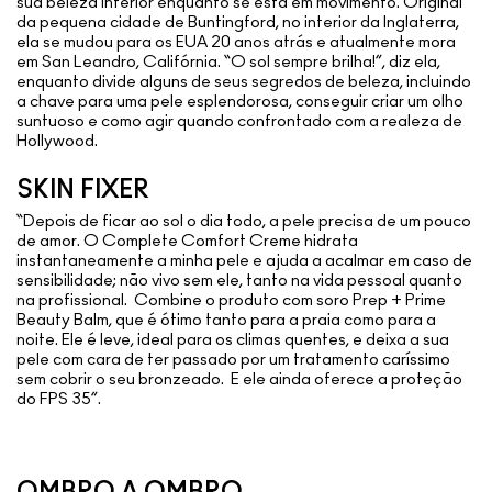
sua beleza interior enquanto se está em movimento. Original
da pequena cidade de Buntingford, no interior da Inglaterra,
ela se mudou para os EUA 20 anos atrás e atualmente mora
em San Leandro, Califórnia. “O sol sempre brilha!”, diz ela,
enquanto divide alguns de seus segredos de beleza, incluindo
a chave para uma pele esplendorosa, conseguir criar um olho
suntuoso e como agir quando confrontado com a realeza de
Hollywood.
SKIN FIXER
“Depois de ficar ao sol o dia todo, a pele precisa de um pouco
de amor. O Complete Comfort Creme hidrata
instantaneamente a minha pele e ajuda a acalmar em caso de
sensibilidade; não vivo sem ele, tanto na vida pessoal quanto
na profissional. Combine o produto com soro Prep + Prime
Beauty Balm, que é ótimo tanto para a praia como para a
noite. Ele é leve, ideal para os climas quentes, e deixa a sua
pele com cara de ter passado por um tratamento caríssimo
sem cobrir o seu bronzeado. E ele ainda oferece a proteção
do FPS 35”.