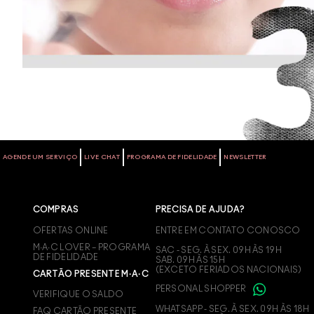
AGENDE UM SERVIÇO
LIVE CHAT
PROGRAMA DE FIDELIDADE
NEWSLETTER
COMPRAS
PRECISA DE AJUDA?
OFERTAS ONLINE
ENTRE EM CONTATO CONOSCO
M∙A∙C LOVER – PROGRAMA
SAC - SEG. À SEX. 09H ÀS 19H
DE FIDELIDADE
SAB. 09H ÀS 15H
(EXCETO FERIADOS NACIONAIS)
CARTÃO PRESENTE M·A·C
PERSONAL SHOPPER
VERIFIQUE O SALDO
WHATSAPP - SEG. À SEX. 09H ÀS 18H
FAQ CARTÃO PRESENTE