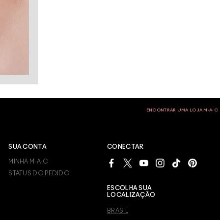
ENCONTRAR UMA LOJA M∙A∙C
SUA CONTA
CONECTAR
MINHA M·A·C
STATUS DO PEDIDO
ESCOLHA SUA
LOCALIZAÇÃO
BRASIL