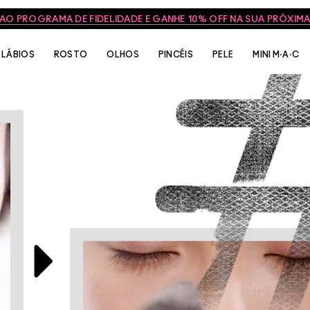
 AO PROGRAMA DE FIDELIDADE E GANHE 10% OFF NA SUA PRÓXI
OS ARTISTAS
VÍDEOS
LÁBIOS
ROSTO
OLHOS
PINCÉIS
PELE
MINI M·A·C