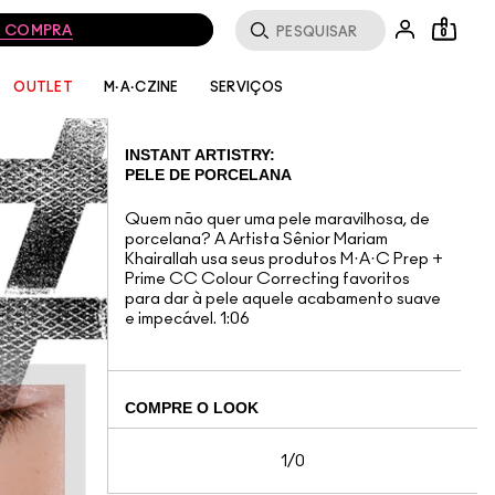
MA COMPRA
0
SERVIÇOS
OUTLET
M·A·CZINE
INSTANT ARTISTRY:
PELE DE PORCELANA
Quem não quer uma pele maravilhosa, de
porcelana? A Artista Sênior Mariam
Khairallah usa seus produtos M·A·C Prep +
Prime CC Colour Correcting favoritos
para dar à pele aquele acabamento suave
e impecável. 1:06
COMPRE O LOOK
1/0