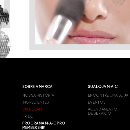
SOBRE A MARCA
SUA LOJA M·A·C
NOSSA HISTÓRIA
ENCONTRE UMA LOJA
INGREDIENTES
EVENTOS
VIVA GLAM
AGENDAMENTO
DE SERVIÇO
P
R
I
D
E
PROGRAMA M·A·C PRO
MEMBERSHIP