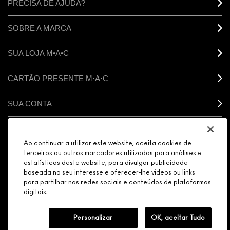
PRECISA DE AJUDA?
SOBRE A MARCA
SUA LOJA M•A•C
CARTÃO PRESENTE M·A·C
SUA CONTA
CONECTAR
Ao continuar a utilizar este website, aceita cookies de
terceiros ou outros marcadores utilizados para análises e
estatísticas deste website, para divulgar publicidade
baseada no seu interesse e oferecer-lhe vídeos ou links
para partilhar nas redes sociais e conteúdos de plataformas
GERENCIAR COOKIES DO SITE
POLÍTICA DE PRIVACIDADE
digitais.
TERMOS & CONDIÇÕES
POLÍTICA M·A·C CONTRA FALSIFICADOS
© MAKE-UP ART COSMETICS. TODOS OS DIREITOS MUNDIAIS
RESERVADOS.
Personalizar
OK, aceitar Tudo
ELEGÂNCIA DISTRIBUIDORA DE COSMÉTICOS LTDA. | AVENIDA