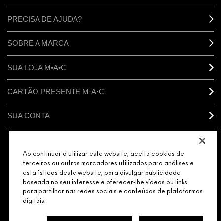
PRECISA DE AJUDA?
SOBRE A MARCA
SUA LOJA M•A•C
CARTÃO PRESENTE M·A·C
SUA CONTA
CONECTAR
Ao continuar a utilizar este website, aceita cookies de
terceiros ou outros marcadores utilizados para análises e
estatísticas deste website, para divulgar publicidade
baseada no seu interesse e oferecer-lhe vídeos ou links
para partilhar nas redes sociais e conteúdos de plataformas
GERENCIAR COOKIES DO SITE
POLÍTICA DE PRIVACIDADE
digitais.
TERMOS & CONDIÇÕES
POLÍTICA M·A·C CONTRA FALSIFICADOS
© MAKE-UP ART COSMETICS. TODOS OS DIREITOS MUNDIAIS