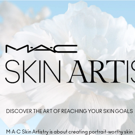
DISCOVER THE ART OF REACHING YOUR SKIN GOALS
M·A·C Skin Artistry is about creating portrait-worthy skin