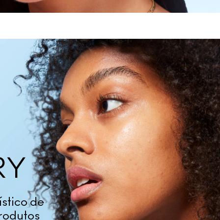
RY
ístico de
produtos