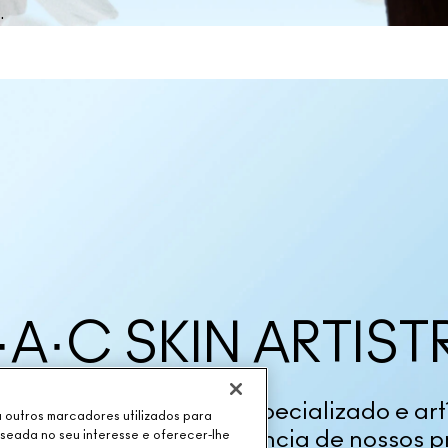
.
·A·C SKIN ARTIST
nosso conhecimento especializado e art
ou outros marcadores utilizados para
s tipos de pele com a ciência de nossos 
aseada no seu interesse e oferecer-lhe