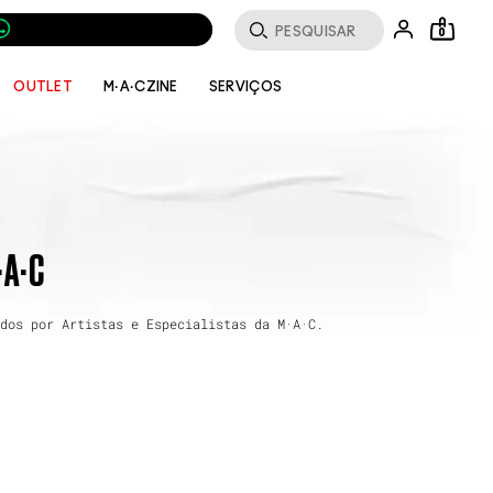
0
SERVIÇOS
OUTLET
M·A·CZINE
·A·C
dos por Artistas e Especialistas da M·A·C.