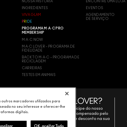
NOSSA HISTÓRIA
ENCONTRE UMA LOJA
INGREDIENTES
EVENTOS
VIVA GLAM
AGENDAMENTO
DE SERVIÇO
P
R
I
D
E
PROGRAMA M·A·C PRO
MEMBERSHIP
M·A·C NOW
M∙A∙C LOVER – PROGRAMA DE
FIDELIDADE
BACK TO M·A·C – PROGRAMA DE
RECICLAGEM
CARREIRAS
TESTES EM ANIMAIS
ou outros marcadores utilizados para
aseada no seu interesse e oferecer-lhe
taformas digitais.
onalizar
OK, aceitar Tudo