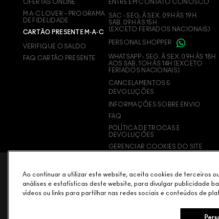
OFERTAS ONLINE
ENTRE EM CONTATO CONOSCO
M∙A∙C LOVER – PROGRAMA
SAC - SEG. À SEX. 09H ÀS 19H
DE FIDELIDADE
SAB. 09H ÀS 15H
(EXCETO FERIADOS NACIONAIS)
CARTÃO PRESENTE M·A·C
PERSONAL SHOPPER
VERIFIQUE O SALDO
WHATSAPP - SEG. À SEX. 09H ÀS 18H
FAQ CARTÃO PRESENTE
AOS SAB. 1OH ÀS 14H (EXCETO
FERIADOS NACIONAIS)
CANCELAMENTOS &
DEVOLUÇÕES
INFORMAÇÕES SOBRE ENVIO
FAQ
POLÍTICA DE TROCAS E
DEVOLUÇÕES
GERENCIAR COOKIES DO SITE
Ao continuar a utilizar este website, aceita cookies de terceiros 
análises e estatísticas deste website, para divulgar publicidade b
vídeos ou links para partilhar nas redes sociais e conteúdos de pla
Pers