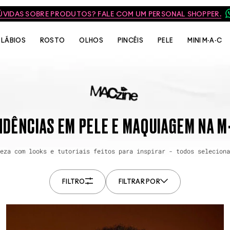
ÚVIDAS SOBRE PRODUTOS? FALE COM UM PERSONAL SHOPPER.
LÁBIOS
ROSTO
OLHOS
PINCÉIS
PELE
MINI M·A·C
DÊNCIAS EM PELE E MAQUIAGEM NA M
eza com looks e tutoriais feitos para inspirar - todos seleciona
FILTRO
FILTRAR POR
ALL
ANTERIORES