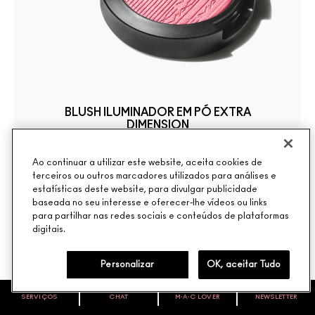
BLUSH ILUMINADOR EM PÓ EXTRA
DIMENSION
R$289,00
OU 10X DE R$28,90
Ao continuar a utilizar este website, aceita cookies de
terceiros ou outros marcadores utilizados para análises e
Acabamento metálico, Cobertura média
estatísticas deste website, para divulgar publicidade
construível, Acabamento aveludado
baseada no seu interesse e oferecer-lhe vídeos ou links
para partilhar nas redes sociais e conteúdos de plataformas
digitais.
INTO THE PINK
Personalizar
OK, aceitar Tudo
EXPERIMENTE
AVISE-ME
SERVIÇOS
CHAT
M∙A∙C LOVER
NEWSLETTER
VOCÊ É M·A·C LOVER?