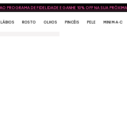
 AO PROGRAMA DE FIDELIDADE E GANHE 10% OFF NA SUA PRÓXI
LÁBIOS
ROSTO
OLHOS
PINCÉIS
PELE
MINI M·A·C