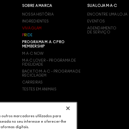
SOBRE A MARCA
SUA LOJA M·A·C
NOSSA HISTÓRIA
ENCONTRE UMA LOJA
INGREDIENTES
EVENTOS
VIVA GLAM
AGENDAMENTO
DE SERVIÇO
P
R
I
D
E
PROGRAMA M·A·C PRO
MEMBERSHIP
M·A·C NOW
M∙A∙C LOVER – PROGRAMA DE
FIDELIDADE
BACK TO M·A·C – PROGRAMA DE
RECICLAGEM
CARREIRAS
TESTES EM ANIMAIS
ou outros marcadores utilizados para
aseada no seu interesse e oferecer-lhe
taformas digitais.