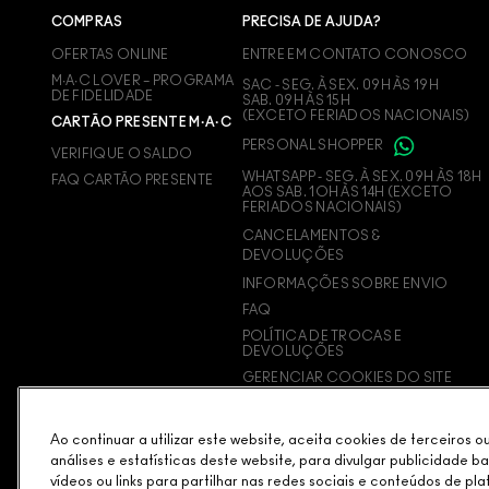
COMPRAS
PRECISA DE AJUDA?
OFERTAS ONLINE
ENTRE EM CONTATO CONOSCO
M∙A∙C LOVER – PROGRAMA
SAC - SEG. À SEX. 09H ÀS 19H
DE FIDELIDADE
SAB. 09H ÀS 15H
(EXCETO FERIADOS NACIONAIS)
CARTÃO PRESENTE M·A·C
PERSONAL SHOPPER
VERIFIQUE O SALDO
WHATSAPP - SEG. À SEX. 09H ÀS 18H
FAQ CARTÃO PRESENTE
AOS SAB. 1OH ÀS 14H (EXCETO
FERIADOS NACIONAIS)
CANCELAMENTOS &
DEVOLUÇÕES
INFORMAÇÕES SOBRE ENVIO
FAQ
POLÍTICA DE TROCAS E
DEVOLUÇÕES
GERENCIAR COOKIES DO SITE
Ao continuar a utilizar este website, aceita cookies de terceiros 
análises e estatísticas deste website, para divulgar publicidade b
vídeos ou links para partilhar nas redes sociais e conteúdos de pla