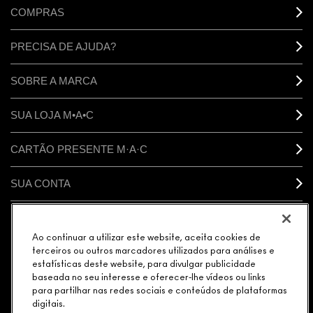
COMPRAS
PRECISA DE AJUDA?
SOBRE A MARCA
SUA LOJA M•A•C
CARTÃO PRESENTE M·A·C
SUA CONTA
CONECTAR
Ao continuar a utilizar este website, aceita cookies de
terceiros ou outros marcadores utilizados para análises e
estatísticas deste website, para divulgar publicidade
baseada no seu interesse e oferecer-lhe vídeos ou links
para partilhar nas redes sociais e conteúdos de plataformas
GERENCIAR COOKIES DO SITE
POLÍTICA DE PRIVACIDADE
digitais.
TERMOS & CONDIÇÕES