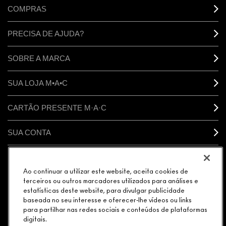
COMPRAS
PRECISA DE AJUDA?
SOBRE A MARCA
SUA LOJA M•A•C
CARTÃO PRESENTE M·A·C
SUA CONTA
CONECTAR
Ao continuar a utilizar este website, aceita cookies de
terceiros ou outros marcadores utilizados para análises e
estatísticas deste website, para divulgar publicidade
baseada no seu interesse e oferecer-lhe vídeos ou links
para partilhar nas redes sociais e conteúdos de plataformas
GERENCIAR COOKIES DO SITE
POLÍTICA DE PRIVACIDADE
digitais.
TERMOS & CONDIÇÕES