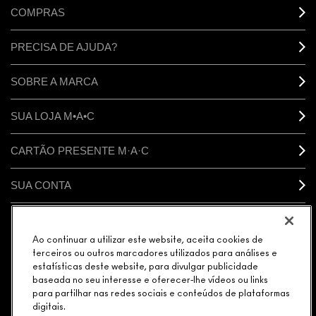
COMPRAS
PRECISA DE AJUDA?
SOBRE A MARCA
SUA LOJA M•A•C
CARTÃO PRESENTE M·A·C
SUA CONTA
CONECTAR
Ao continuar a utilizar este website, aceita cookies de
terceiros ou outros marcadores utilizados para análises e
estatísticas deste website, para divulgar publicidade
baseada no seu interesse e oferecer-lhe vídeos ou links
para partilhar nas redes sociais e conteúdos de plataformas
GERENCIAR COOKIES DO SITE
POLÍTICA DE PRIVACIDADE
digitais.
TERMOS & CONDIÇÕES