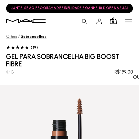
JUNTE-SE AO PROGRAMA DE FIDELIDADE E GANHE 10% OFF NA SUA PRÓ
0
Olhos
/
Sobrancelhas
19
GEL PARA SOBRANCELHA BIG BOOST
FIBRE
R$199,00
4.1G
OU