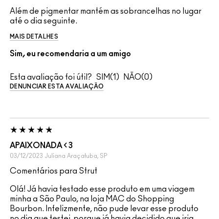
Além de pigmentar mantém as sobrancelhas no lugar
até o dia seguinte.
MAIS DETALHES
Sim, eu recomendaria a um amigo
Esta avaliação foi útil?
1
0
DENUNCIAR ESTA AVALIAÇÃO
APAIXONADA < 3
03/12/2023
Juliana
Araçatuba, SP
Comentários para Strut
Olá! Já havia testado esse produto em uma viagem
minha a São Paulo, na loja MAC do Shopping
Bourbon. Infelizmente, não pude levar esse produto
no dia que testei, porque já havia decidido que iria