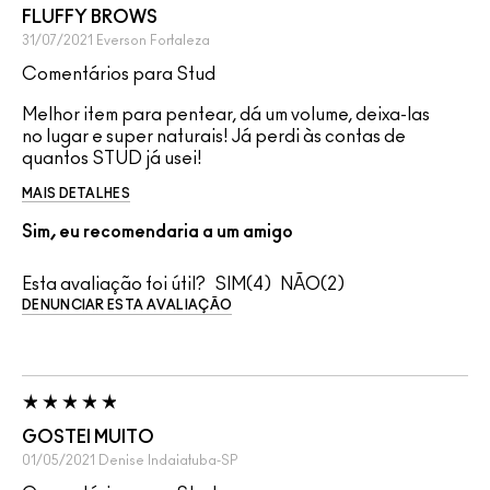
FLUFFY BROWS
31/07/2021
Everson
Fortaleza
Comentários para Stud
Melhor item para pentear, dá um volume, deixa-las
no lugar e super naturais! Já perdi às contas de
quantos STUD já usei!
MAIS DETALHES
Sim, eu recomendaria a um amigo
Esta avaliação foi útil?
4
2
DENUNCIAR ESTA AVALIAÇÃO
GOSTEI MUITO
01/05/2021
Denise
Indaiatuba-SP