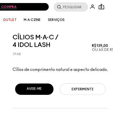
MA COMPRA
0
SERVIÇOS
OUTLET
M·A·CZINE
CÍLIOS M·A·C /
4 IDOL LASH
R$139,00
OU 6X DE R
1 PAR
Cílios de comprimento natural e aspecto delicado.
AVISE-ME
EXPERIMENTE