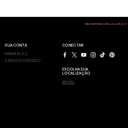
ENCONTRAR UMA LOJA M∙A∙C
SUA CONTA
CONECTAR
MINHA M·A·C
STATUS DO PEDIDO
ESCOLHA SUA
LOCALIZAÇÃO
BRASIL