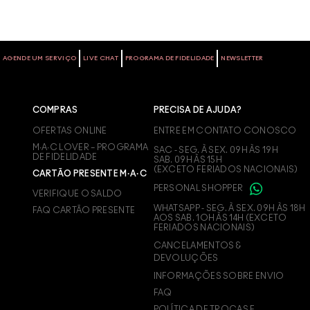
AGENDE UM SERVIÇO
LIVE CHAT
PROGRAMA DE FIDELIDADE
NEWSLETTER
COMPRAS
PRECISA DE AJUDA?
OFERTAS ONLINE
ENTRE EM CONTATO CONOSCO
M∙A∙C LOVER – PROGRAMA
SAC - SEG. À SEX. 09H ÀS 19H
DE FIDELIDADE
SAB. 09H ÀS 15H
(EXCETO FERIADOS NACIONAIS)
CARTÃO PRESENTE M·A·C
PERSONAL SHOPPER
VERIFIQUE O SALDO
WHATSAPP - SEG. À SEX. 09H ÀS 18H
FAQ CARTÃO PRESENTE
AOS SAB. 1OH ÀS 14H (EXCETO
FERIADOS NACIONAIS)
CANCELAMENTOS &
DEVOLUÇÕES
INFORMAÇÕES SOBRE ENVIO
FAQ
POLÍTICA DE TROCAS E