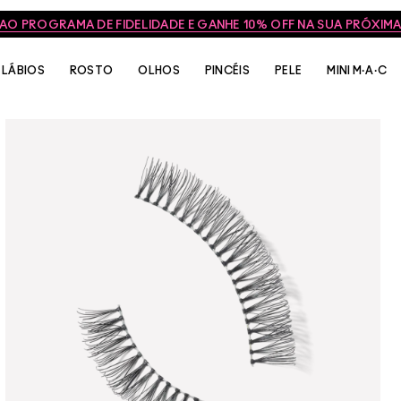
 AO PROGRAMA DE FIDELIDADE E GANHE 10% OFF NA SUA PRÓXI
LÁBIOS
ROSTO
OLHOS
PINCÉIS
PELE
MINI M·A·C