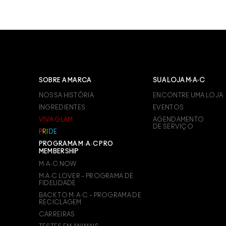
SOBRE A MARCA
SUA LOJA M·A·C
NOSSA HISTÓRIA
ENCONTRE UMA LOJA
INGREDIENTES
EVENTOS
VIVA GLAM
AGENDAMENTO
DE SERVIÇO
P
R
I
D
E
PROGRAMA M·A·C PRO
MEMBERSHIP
M·A·C NOW
M∙A∙C LOVER – PROGRAMA DE
FIDELIDADE
BACK TO M·A·C – PROGRAMA DE
RECICLAGEM
CARREIRAS