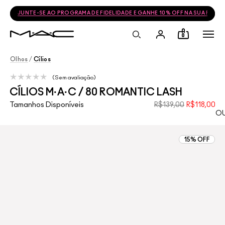
JUNTE-SE AO PROGRAMA DE FIDELIDADE E GANHE 10% OFF NA SUA PRÓ
0
Olhos
/
Cílios
Sem avaliação
CÍLIOS M·A·C / 80 ROMANTIC LASH
Tamanhos Disponíveis
R$139,00
R$118,00
OU
15% OFF