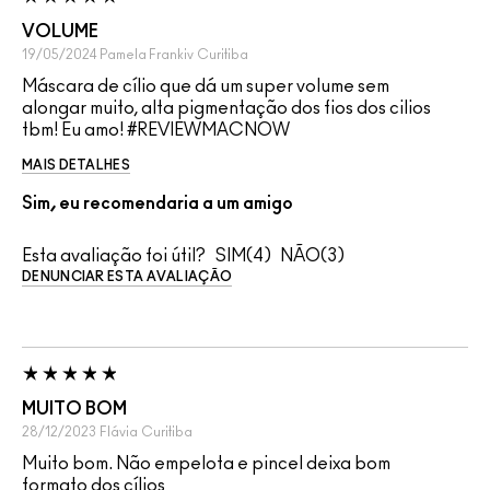
VOLUME
19/05/2024
Pamela Frankiv
Curitiba
Máscara de cílio que dá um super volume sem
alongar muito, alta pigmentação dos fios dos cilios
tbm! Eu amo! #REVIEWMACNOW
MAIS DETALHES
Sim, eu recomendaria a um amigo
Esta avaliação foi útil?
4
3
DENUNCIAR ESTA AVALIAÇÃO
MUITO BOM
28/12/2023
Flávia
Curitiba
Muito bom. Não empelota e pincel deixa bom
formato dos cílios