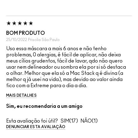
BOM PRODUTO
25/10/2022
Priscila
São Paulo
Uso essa máscara a mais 6 anos e não tenho
problemas, 0 alergias, é fácil de aplicar, não deixa
meus cílios grudentos, fácil de lavar, qdo não quero
usar nem delineador ou sombra ela por si só destaca
o olhar. Melhor que ela só a Mac Stack q é divina (a
melhor q já usei na vida), mas devido ao valor ainda
fico com a Extreme para o dia a dia.
MAIS DETALHES
Sim, eu recomendaria a um amigo
Esta avaliação foi útil?
17
1
DENUNCIAR ESTA AVALIAÇÃO