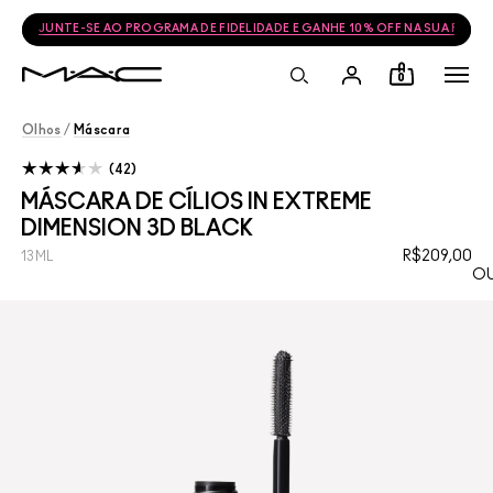
JUNTE-SE AO PROGRAMA DE FIDELIDADE E GANHE 10% OFF NA SUA PRÓ
0
Olhos
/
Máscara
42
MÁSCARA DE CÍLIOS IN EXTREME
DIMENSION 3D BLACK
R$209,00
13ML
OU