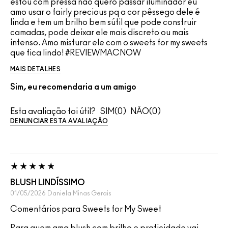
estou com pressa não quero passar iluminador eu
amo usar o fairly precious pq a cor pêssego dele é
linda e tem um brilho bem sútil que pode construir
camadas, pode deixar ele mais discreto ou mais
intenso. Amo misturar ele com o sweets for my sweets
que fica lindo! #REVIEWMACNOW
MAIS DETALHES
Sim, eu recomendaria a um amigo
Esta avaliação foi útil?
0
0
DENUNCIAR ESTA AVALIAÇÃO
BLUSH LINDÍSSIMO
01/05/2026
Daniela
Minas Gerais
Comentários para Sweets for My Sweet