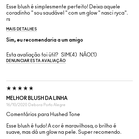
Esse blush é simplesmente perfeito! Deixa aquele
coradinho " sou saudável " com um glow " nasci ryca".
rs
MAIS DETALHES
Sim, eu recomendaria a um amigo
Esta avaliação foi útil?
4
1
DENUNCIAR ESTA AVALIAÇÃO
MELHOR BLUSH DA LINHA
16/10/2020
Debora
Porto Alegre
Comentários para Hushed Tone
Esse blush é tudo! A cor é maravilhosa, o brilho é
suave, mas dá um glow na pele. Super recomendo.