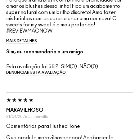
Para quem ama blush com brilho e praticidade vai
amar os blushes dessa linha! Fica um acabamento
super natural com um brilho discreto! Amo fazer
misturinhas com as cores e criar uma cor nova! O
sweets for my sweet é o meu preferido!
#REVIEWMACNOW
MAIS DETALHES
Sim, eu recomendaria a um amigo
Esta avaliação foi útil?
0
0
DENUNCIAR ESTA AVALIAÇÃO
MARAVILHOSO
21/04/2026
Ju
Joinville
Comentários para Hushed Tone
Que produto maravilhosoooooo! Acabamento