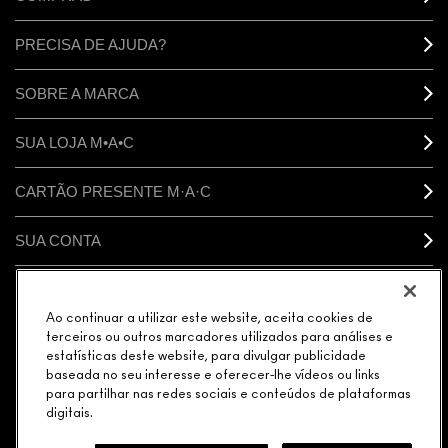
PRECISA DE AJUDA?
SOBRE A MARCA
SUA LOJA M•A•C
CARTÃO PRESENTE M·A·C
SUA CONTA
CONECTAR
Ao continuar a utilizar este website, aceita cookies de
terceiros ou outros marcadores utilizados para análises e
estatísticas deste website, para divulgar publicidade
baseada no seu interesse e oferecer-lhe vídeos ou links
para partilhar nas redes sociais e conteúdos de plataformas
GERENCIAR COOKIES DO SITE
POLÍTICA DE PRIVACIDADE
digitais.
TERMOS & CONDIÇÕES
POLÍTICA M·A·C CONTRA FALSIFICADOS
© MAKE-UP ART COSMETICS. TODOS OS DIREITOS MUNDIAIS