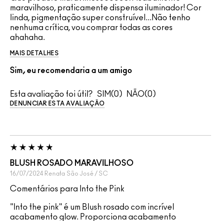
maravilhoso, praticamente dispensa iluminador! Cor
linda, pigmentação super construível...Não tenho
nenhuma crítica, vou comprar todas as cores
ahahaha.
MAIS DETALHES
Sim, eu recomendaria a um amigo
Esta avaliação foi útil?
0
0
DENUNCIAR ESTA AVALIAÇÃO
BLUSH ROSADO MARAVILHOSO
16/07/2024
Renata
São José / SC
Comentários para Into the Pink
"Into the pink" é um Blush rosado com incrível
acabamento glow. Proporciona acabamento