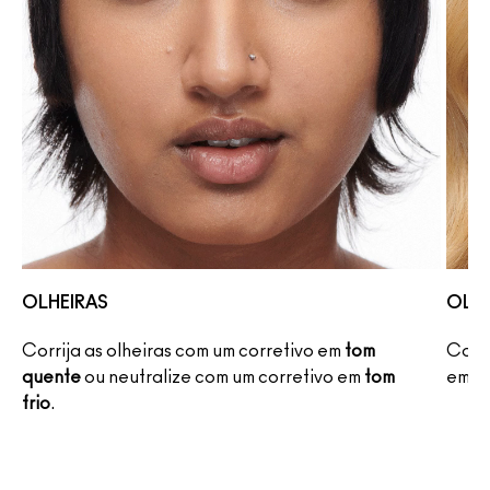
OLHEIRAS
OLHE
Corrija as olheiras com um corretivo em
tom
Corri
vo
quente
ou neutralize com um corretivo em
tom
em
to
frio
.