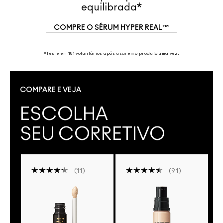
equilibrada*
COMPRE O SÉRUM HYPER REAL™
*Teste em 181 voluntários após usarem o produto uma vez.
COMPARE E VEJA
ESCOLHA
SEU CORRETIVO
11
91