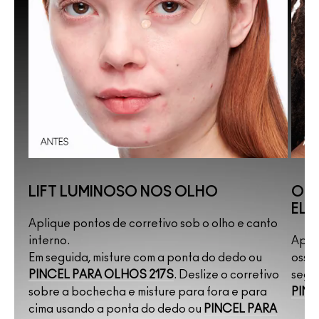
s e
 do
LIFT LUMINOSO NOS OLHO
OLH
ELE
do
Aplique pontos de corretivo sob o olho e canto
interno.
Apliq
Em seguida, misture com a ponta do dedo ou
osso 
PINCEL PARA OLHOS 217S
. Deslize o corretivo
segui
sobre a bochecha e misture para fora e para
PINC
cima usando a ponta do dedo ou
PINCEL PARA