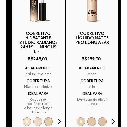
CORRETIVO
CORRETIVO
HIDRATANTE
LÍQUIDO MATTE
STUDIO RADIANCE
PRO LONGWEAR
24HRS LUMINOUS
LIFT
R$249,00
R$299,00
ACABAMENTO
ACABAMENTO
Natural radiante
Matte
COBERTURA
COBERTURA
Média construível
Alta
IDEAL PARA
IDEAL PARA
Reduzir as
Duração de até 24
aparências das
horas
olheiras ao longo
do tempo