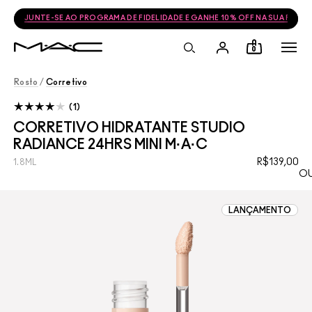
JUNTE-SE AO PROGRAMA DE FIDELIDADE E GANHE 10% OFF NA SUA PRÓ
0
Rosto
/
Corretivo
1
CORRETIVO HIDRATANTE STUDIO
RADIANCE 24HRS MINI M·A·C
R$139,00
1.8ML
OU
LANÇAMENTO