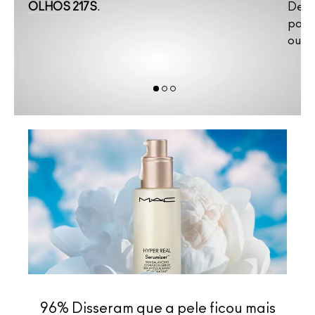
OLHOS 217S
.
Desli
para
ou
P
96% Disseram que a pele ficou mais