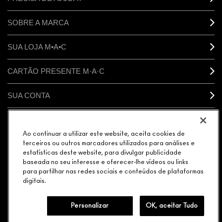
SOBRE A MARCA
SUA LOJA M•A•C
CARTÃO PRESENTE M·A·C
SUA CONTA
CONECTAR
Ao continuar a utilizar este website, aceita cookies de
terceiros ou outros marcadores utilizados para análises e
estatísticas deste website, para divulgar publicidade
baseada no seu interesse e oferecer-lhe vídeos ou links
para partilhar nas redes sociais e conteúdos de plataformas
GERENCIAR COOKIES DO SITE
POLÍTICA DE PRIVACIDADE
digitais.
TERMOS & CONDIÇÕES
POLÍTICA M·A·C CONTRA FALSIFICADOS
© MAKE-UP ART COSMETICS. TODOS OS DIREITOS MUNDIAIS
RESERVADOS.
Personalizar
OK, aceitar Tudo
ELEGÂNCIA DISTRIBUIDORA DE COSMÉTICOS LTDA. | AVENIDA