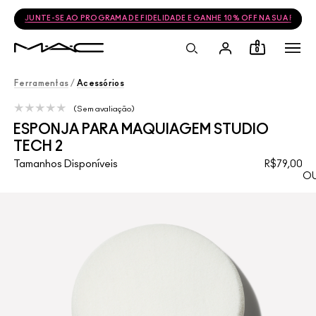
JUNTE-SE AO PROGRAMA DE FIDELIDADE E GANHE 10% OFF NA SUA PRÓ
0
Ferramentas
/
Acessórios
Sem avaliação
ESPONJA PARA MAQUIAGEM STUDIO
TECH 2
Tamanhos Disponíveis
R$79,00
OU