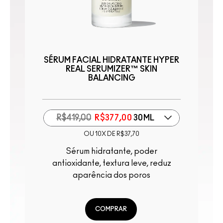
SÉRUM FACIAL HIDRATANTE HYPER
REAL SERUMIZER™ SKIN
BALANCING
Primer Radiante, H
R$419,00
R$377,00
30ML
OU 10X DE R$37,70
Sérum hidratante, poder
antioxidante, textura leve, reduz
aparência dos poros
COMPRAR