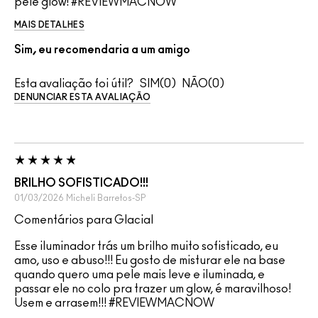
pele glow! #REVIEWMACNOW
MAIS DETALHES
Sim, eu recomendaria a um amigo
Esta avaliação foi útil?
0
0
DENUNCIAR ESTA AVALIAÇÃO
BRILHO SOFISTICADO!!!
01/03/2026
Micheli
Barretos-SP
Comentários para Glacial
Esse iluminador trás um brilho muito sofisticado, eu
amo, uso e abuso!!! Eu gosto de misturar ele na base
quando quero uma pele mais leve e iluminada, e
passar ele no colo pra trazer um glow, é maravilhoso!
Usem e arrasem!!! #REVIEWMACNOW