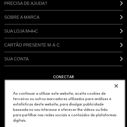
PRECISA DE AJUDA?
SOBRE A MARCA
SUA LOJA M•A•C
CARTÃO PRESENTE M·A·C
SUA CONTA
CONECTAR
Ao continuar a utilizar este website, aceita cookies de
terceiros ou outros marcadores utilizados para análises e
estatísticas deste website, para divulgar publicidade
GERENCIAR COOKIES DO SITE
POLÍTICA DE PRIVACIDADE
TERMOS & CONDIÇÕES
baseada no seu interesse e oferecer-lhe vídeos ou links
POLÍTICA M·A·C CONTRA FALSIFICADOS
para partilhar nas redes sociais e conteúdos de plataformas
© MAKE-UP ART COSMETICS. TODOS OS DIREITOS
digitais.
MUNDIAIS RESERVADOS.