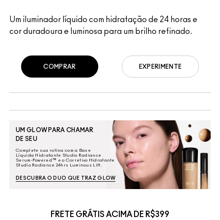
Um iluminador líquido com hidratação de 24 horas e
cor duradoura e luminosa para um brilho refinado.
COMPRAR
EXPERIMENTE
UM GLOW PARA CHAMAR
DE SEU
Complete sua rotina com a Base
Líquida Hidratante Studio Radiance
Serum-Powered™ e o Corretivo Hidratante
Studio Radiance 24hrs Luminous Lift.
DESCUBRA O DUO QUE TRAZ GLOW
FRETE GRÁTIS ACIMA DE R$399