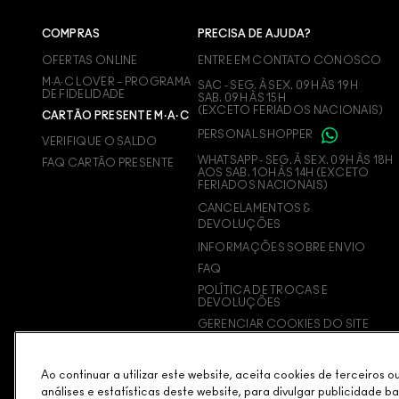
COMPRAS
PRECISA DE AJUDA?
OFERTAS ONLINE
ENTRE EM CONTATO CONOSCO
M∙A∙C LOVER – PROGRAMA
SAC - SEG. À SEX. 09H ÀS 19H
DE FIDELIDADE
SAB. 09H ÀS 15H
(EXCETO FERIADOS NACIONAIS)
CARTÃO PRESENTE M·A·C
PERSONAL SHOPPER
VERIFIQUE O SALDO
WHATSAPP - SEG. À SEX. 09H ÀS 18H
FAQ CARTÃO PRESENTE
AOS SAB. 1OH ÀS 14H (EXCETO
FERIADOS NACIONAIS)
CANCELAMENTOS &
DEVOLUÇÕES
INFORMAÇÕES SOBRE ENVIO
FAQ
POLÍTICA DE TROCAS E
DEVOLUÇÕES
GERENCIAR COOKIES DO SITE
Ao continuar a utilizar este website, aceita cookies de terceiros 
análises e estatísticas deste website, para divulgar publicidade b