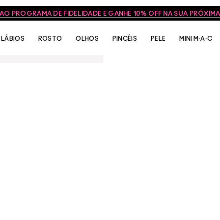
 AO PROGRAMA DE FIDELIDADE E GANHE 10% OFF NA SUA PRÓXI
LÁBIOS
ROSTO
OLHOS
PINCÉIS
PELE
MINI M·A·C