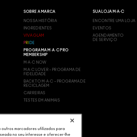
SOBRE A MARCA
SUA LOJA M·A·C
NOSSA HISTÓRIA
ENCONTRE UMA LOJA
INGREDIENTES
EVENTOS
VIVA GLAM
AGENDAMENTO
DE SERVIÇO
P
R
I
D
E
PROGRAMA M·A·C PRO
MEMBERSHIP
M·A·C NOW
M∙A∙C LOVER – PROGRAMA DE
FIDELIDADE
BACK TO M·A·C – PROGRAMA DE
RECICLAGEM
CARREIRAS
TESTES EM ANIMAIS
ou outros marcadores utilizados para
aseada no seu interesse e oferecer-lhe