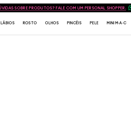
ÚVIDAS SOBRE PRODUTOS? FALE COM UM PERSONAL SHOPPER.
LÁBIOS
ROSTO
OLHOS
PINCÉIS
PELE
MINI M·A·C