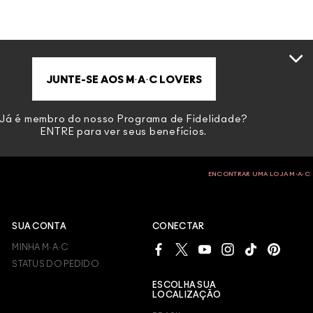
JUNTE-SE AOS M·A·C LOVERS
Já é membro do nosso Programa de Fidelidade?
ENTRE
para ver seus benefícios.
ENCONTRAR UMA LOJA M∙A∙C
SUA CONTA
CONECTAR
MINHA M·A·C
STATUS DO PEDIDO
ESCOLHA SUA
LOCALIZAÇÃO