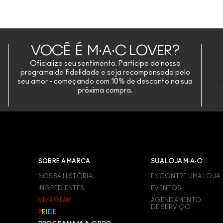
VOCÊ É M·A·C LOVER?
Oficialize seu sentimento. Participe do nosso
programa de fidelidade e seja recompensado pelo
seu amor - começando com 10% de desconto na sua
próxima compra.
SOBRE A MARCA
SUA LOJA M·A·C
NOSSA HISTÓRIA
ENCONTRE UMA LOJA
INGREDIENTES
EVENTOS
VIVA GLAM
AGENDAMENTO
DE SERVIÇO
P
R
I
D
E