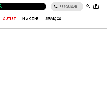
0
SERVIÇOS
OUTLET
M·A·CZINE