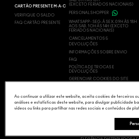
(EXCETO FERIADOS NACIONAIS)
CARTÃO PRESENTE M·A·C
PERSONAL SHOPPER
VERIFIQUE O SALDO
WHATSAPP - SEG. À SEX. 09H ÀS 18H
FAQ CARTÃO PRESENTE
AOS SAB. 1OH ÀS 14H (EXCETO
FERIADOS NACIONAIS)
CANCELAMENTOS &
DEVOLUÇÕES
INFORMAÇÕES SOBRE ENVIO
FAQ
POLÍTICA DE TROCAS E
DEVOLUÇÕES
GERENCIAR COOKIES DO SITE
Ao continuar a utilizar este website, aceita cookies de terceiros 
análises e estatísticas deste website, para divulgar publicidade b
vídeos ou links para partilhar nas redes sociais e conteúdos de pla
Pers
POLÍTICA DE PRIVACIDADE
TERMOS & CONDIÇÕES
POL