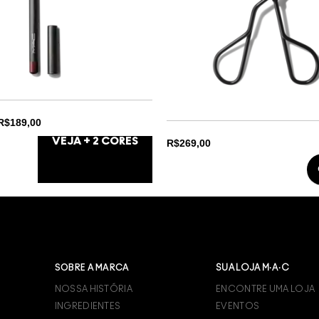
 R$189,00
VEJA +
2
CORES
R$269,00
TA RICHE
DY
SOBRE A MARCA
SUA LOJA M·A·C
NOSSA HISTÓRIA
ENCONTRE UMA LOJA
INGREDIENTES
EVENTOS