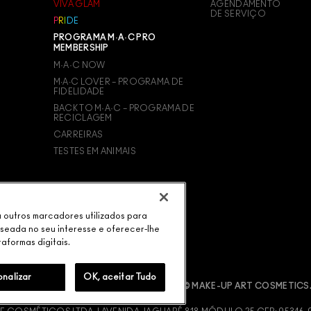
VIVA GLAM
AGENDAMENTO
DE SERVIÇO
P
R
I
D
E
PROGRAMA M·A·C PRO
MEMBERSHIP
M·A·C NOW
M∙A∙C LOVER – PROGRAMA DE
FIDELIDADE
BACK TO M·A·C – PROGRAMA DE
RECICLAGEM
CARREIRAS
TESTES EM ANIMAIS
ou outros marcadores utilizados para
aseada no seu interesse e oferecer-lhe
taformas digitais.
onalizar
OK, aceitar Tudo
ÍTICA M·A·C CONTRA FALSIFICADOS
© MAKE-UP ART COSMETICS.