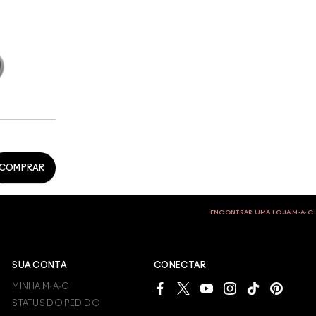
COMPRAR
ENCONTRAR UMA LOJA M∙A∙C
SUA CONTA
CONECTAR
MINHA M·A·C
STATUS DO PEDIDO