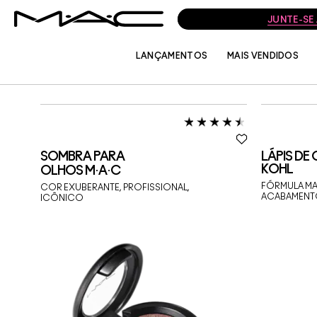
JUNTE-SE
LANÇAMENTOS
MAIS VENDIDOS
ESPECIAL DIA DAS MÃES
REGAN R
SOMBRA PARA
LÁPIS DE
KOHL
OLHOS M·A·C
FÓRMULA MA
COR EXUBERANTE, PROFISSIONAL,
ACABAMENT
ICÔNICO