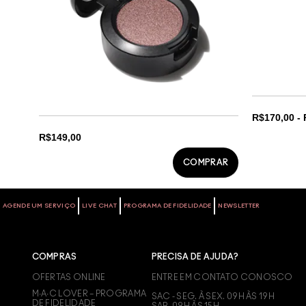
R$170,00 -
R$149,00
COMPRAR
COS
AGENDE UM SERVIÇO
LIVE CHAT
PROGRAMA DE FIDELIDADE
NEWSLETTER
TED
COMPRAS
PRECISA DE AJUDA?
OFERTAS ONLINE
ENTRE EM CONTATO CONOSCO
M∙A∙C LOVER – PROGRAMA
SAC - SEG. À SEX. 09H ÀS 19H
DE FIDELIDADE
SAB. 09H ÀS 15H