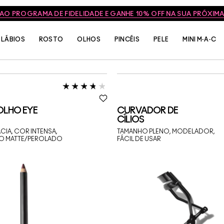
 AO PROGRAMA DE FIDELIDADE E GANHE 10% OFF NA SUA PRÓXI
LÁBIOS
ROSTO
OLHOS
PINCÉIS
PELE
MINI M·A·C
 OLHO EYE
CURVADOR DE
CÍLIOS
CIA, COR INTENSA,
TAMANHO PLENO, MODELADOR,
O MATTE/PEROLADO
FÁCIL DE USAR