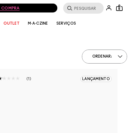
MA COMPRA
0
SERVIÇOS
OUTLET
M·A·CZINE
ORDENAR:
1
LANÇAMENTO