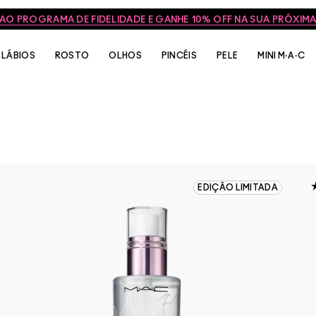
 AO PROGRAMA DE FIDELIDADE E GANHE 10% OFF NA SUA PRÓXI
LÁBIOS
ROSTO
OLHOS
PINCÉIS
PELE
MINI M·A·C
EDIÇÃO LIMITADA