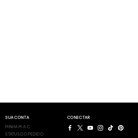
SUA CONTA
CONECTAR
MINHA M·A·C
STATUS DO PEDIDO