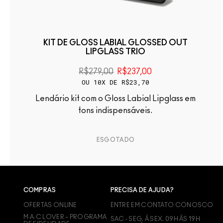
KIT DE GLOSS LABIAL GLOSSED OUT
LIPGLASS TRIO
R$279,00
R$237,00
OU 10X DE R$23,70
Lendário kit com o Gloss Labial Lipglass em
tons indispensáveis.
ESGOTADO
COMPRAS
PRECISA DE AJUDA?
OFERTAS ONLINE
ENTRE EM CONTATO CONOSCO
M∙A∙C LOVER – PROGRAMA
SAC - SEG. À SEX. 09H ÀS 19H