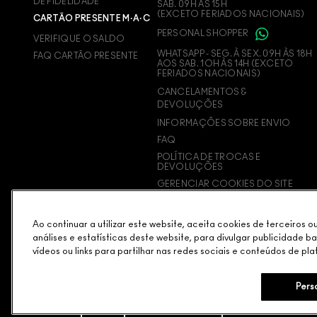
DE FIDELIDADE
SAB. 09H ÀS 15H
(EXCETO FERIADOS NACIONAIS)
CARTÃO PRESENTE M·A·C
PERSONAL SHOPPER
VERIFIQUE O SALDO
WHATSAPP - SEG. À SEX. 09H ÀS 18H
FAQ CARTÃO PRESENTE
AOS SAB. 1OH ÀS 14H (EXCETO
FERIADOS NACIONAIS)
CANCELAMENTOS &
DEVOLUÇÕES
INFORMAÇÕES SOBRE ENVIO
FAQ
POLÍTICA DE TROCAS E
DEVOLUÇÕES
GERENCIAR COOKIES DO SITE
Ao continuar a utilizar este website, aceita cookies de terceiros 
análises e estatísticas deste website, para divulgar publicidade b
vídeos ou links para partilhar nas redes sociais e conteúdos de pla
Pers
POLÍTICA DE PRIVACIDADE
TERMOS & CONDIÇÕES
POL