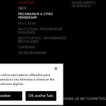
VIVA GLAM
AGENDAMENTO
DE SERVIÇO
P
R
I
D
E
PROGRAMA M·A·C PRO
MEMBERSHIP
M·A·C NOW
M∙A∙C LOVER – PROGRAMA DE
FIDELIDADE
BACK TO M·A·C – PROGRAMA DE
RECICLAGEM
CARREIRAS
TESTES EM ANIMAIS
ou outros marcadores utilizados para
aseada no seu interesse e oferecer-lhe
taformas digitais.
onalizar
OK, aceitar Tudo
ÍTICA M·A·C CONTRA FALSIFICADOS
© MAKE-UP ART COSMETICS.