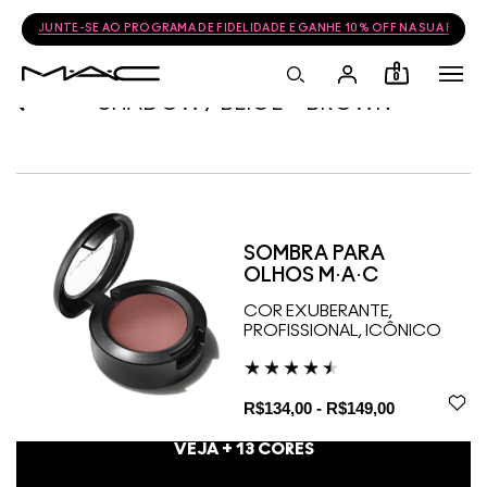
JUNTE-SE AO PROGRAMA DE FIDELIDADE E GANHE 10% OFF NA SUA PRÓ
0
SHADOW / BEIGE + BROWN
SOMBRA PARA
OLHOS M·A·C
COR EXUBERANTE,
PROFISSIONAL, ICÔNICO
R$134,00 - R$149,00
VEJA +
13
CORES