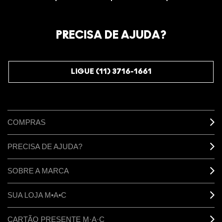
VOCÊ É M·A·C LOVER?
Oficialize seu sentimento. Participe do nosso programa de
fidelidade e seja recompensado pelo seu amor -
PRECISA DE AJUDA?
começando com 10% de desconto na sua próxima compra.
JUNTE-SE AOS M·A·C LOVERS
LIGUE (11) 3716-1661
COMPRAS
PRECISA DE AJUDA?
SOBRE A MARCA
SUA LOJA M•A•C
CARTÃO PRESENTE M·A·C