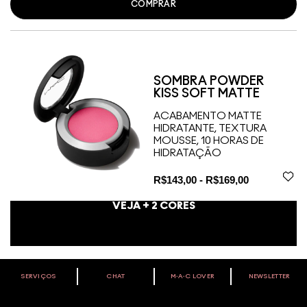
COMPRAR
SOMBRA POWDER
KISS SOFT MATTE
ACABAMENTO MATTE
HIDRATANTE, TEXTURA
MOUSSE, 10 HORAS DE
HIDRATAÇÃO
R$143,00 - R$169,00
VEJA +
2
CORES
SERVIÇOS
CHAT
M∙A∙C LOVER
NEWSLETTER
VOCÊ É M·A·C LOVER?