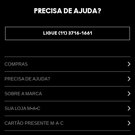
Oficialize seu sentimento. Participe do nosso programa de
fidelidade e seja recompensado pelo seu amor -
PRECISA DE AJUDA?
começando com 10% de desconto na sua próxima compra.
JUNTE-SE AOS M·A·C LOVERS
LIGUE (11) 3716-1661
COMPRAS
PRECISA DE AJUDA?
SOBRE A MARCA
SUA LOJA M•A•C
CARTÃO PRESENTE M·A·C