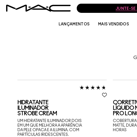
JUNTE-SE
LANÇAMENTOS
MAIS VENDIDOS
G
HIDRATANTE
CORRETI
ILUMINADOR
LÍQUIDO
STROBE CREAM
PRO LO
UM HIDRATANTE ILUMINADOR DOIS
COBERTURA 
EM UM QUE MELHORA A APARÊNCIA
MATTE, DURA
DA PELE OPACA E A ILUMINA. COM
HORAS
PARTÍCULAS IRIDESCENTES.