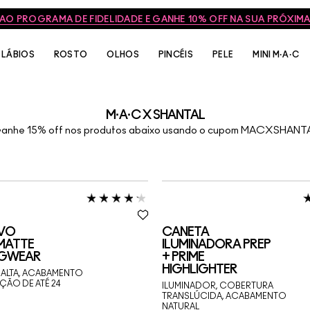
 AO PROGRAMA DE FIDELIDADE E GANHE 10% OFF NA SUA PRÓXI
LÁBIOS
ROSTO
OLHOS
PINCÉIS
PELE
MINI M·A·C
M·A·C X SHANTAL
anhe 15% off nos produtos abaixo usando o cupom
MACXSHANT
VO
CANETA
 MATTE
ILUMINADORA PREP
NGWEAR
+ PRIME
HIGHLIGHTER
ALTA, ACABAMENTO
ÇÃO DE ATÉ 24
ILUMINADOR, COBERTURA
TRANSLÚCIDA, ACABAMENTO
NATURAL