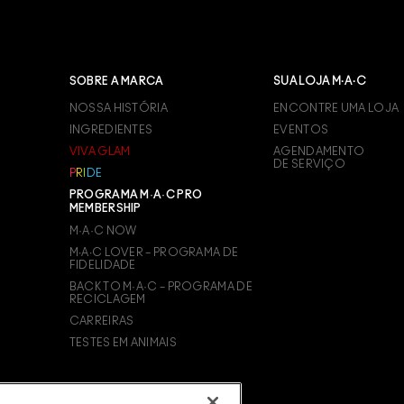
0
5
SOBRE A MARCA
SUA LOJA M·A·C
NOSSA HISTÓRIA
ENCONTRE UMA LOJA
INGREDIENTES
EVENTOS
0
VIVA GLAM
AGENDAMENTO
DE SERVIÇO
P
R
I
D
E
5
PROGRAMA M·A·C PRO
MEMBERSHIP
M·A·C NOW
2
M∙A∙C LOVER – PROGRAMA DE
FIDELIDADE
BACK TO M·A·C – PROGRAMA DE
5
RECICLAGEM
CARREIRAS
TESTES EM ANIMAIS
0