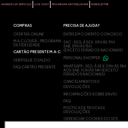
AGENDE UM SERVIÇO
LIVE CHAT
PROGRAMA DE FIDELIDADE
NEWSLETTER
GOLDLITE
NC2
PINKLITE
NC2
COMPRAS
PRECISA DE AJUDA?
OFERTAS ONLINE
ENTRE EM CONTATO CONOSCO
M∙A∙C LOVER – PROGRAMA
UVLITE
NC3
SAC - SEG. À SEX. 09H ÀS 19H
DE FIDELIDADE
SAB. 09H ÀS 15H
(EXCETO FERIADOS NACIONAIS)
CARTÃO PRESENTE M·A·C
PERSONAL SHOPPER
NC3
VERIFIQUE O SALDO
WHATSAPP - SEG. À SEX. 09H ÀS 18H
FAQ CARTÃO PRESENTE
AOS SAB. 1OH ÀS 14H (EXCETO
FERIADOS NACIONAIS)
NC4
CANCELAMENTOS &
DEVOLUÇÕES
NC4
INFORMAÇÕES SOBRE ENVIO
FAQ
POLÍTICA DE TROCAS E
NC5
DEVOLUÇÕES
GERENCIAR COOKIES DO SITE