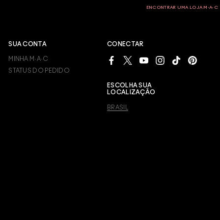
ENCONTRAR UMA LOJA M∙A∙C
SUA CONTA
CONECTAR
MINHA M·A·C
STATUS DO PEDIDO
ESCOLHA SUA
LOCALIZAÇÃO
BRASIL