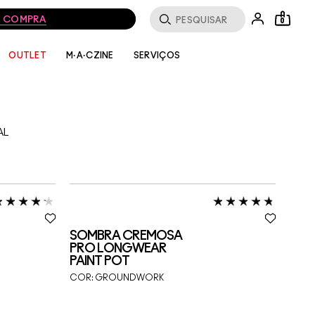
MA COMPRA
0
SERVIÇOS
OUTLET
M·A·CZINE
AL
SOMBRA CREMOSA
PRO LONGWEAR
PAINT POT
COR:
GROUNDWORK