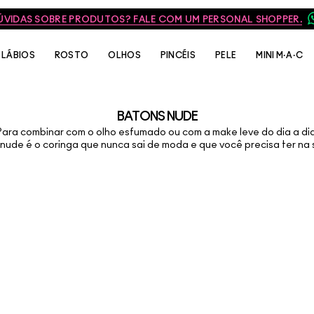
ÚVIDAS SOBRE PRODUTOS? FALE COM UM PERSONAL SHOPPER.
LÁBIOS
ROSTO
OLHOS
PINCÉIS
PELE
MINI M·A·C
BATONS NUDE
Para combinar com o olho esfumado ou com a make leve do dia a dia
ude é o coringa que nunca sai de moda e que você precisa ter na 