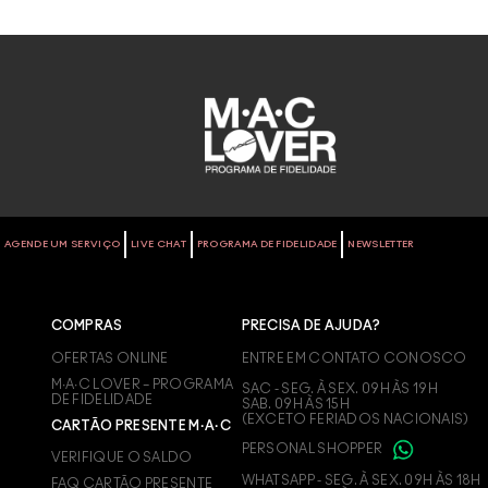
AGENDE UM SERVIÇO
LIVE CHAT
PROGRAMA DE FIDELIDADE
NEWSLETTER
COMPRAS
PRECISA DE AJUDA?
OFERTAS ONLINE
ENTRE EM CONTATO CONOSCO
M∙A∙C LOVER – PROGRAMA
SAC - SEG. À SEX. 09H ÀS 19H
DE FIDELIDADE
SAB. 09H ÀS 15H
(EXCETO FERIADOS NACIONAIS)
CARTÃO PRESENTE M·A·C
PERSONAL SHOPPER
VERIFIQUE O SALDO
WHATSAPP - SEG. À SEX. 09H ÀS 18H
FAQ CARTÃO PRESENTE