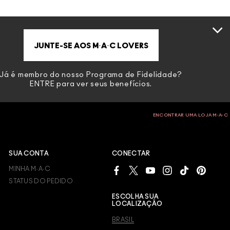
JUNTE-SE AOS M·A·C LOVERS
Já é membro do nosso Programa de Fidelidade?
ENTRE
para ver seus benefícios.
ENCONTRAR UMA LOJA M∙A∙C
SUA CONTA
CONECTAR
MINHA M·A·C
STATUS DO PEDIDO
ESCOLHA SUA
LOCALIZAÇÃO
BRASIL