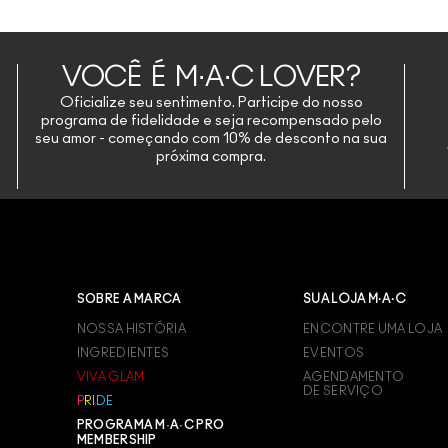
VOCÊ É M·A·C LOVER?
Oficialize seu sentimento. Participe do nosso
programa de fidelidade e seja recompensado pelo
seu amor - começando com 10% de desconto na sua
próxima compra.
SOBRE A MARCA
SUA LOJA M·A·C
NOSSA HISTÓRIA
ENCONTRE UMA LOJA
INGREDIENTES
EVENTOS
VIVA GLAM
AGENDAMENTO
DE SERVIÇO
P
R
I
D
E
PROGRAMA M·A·C PRO
MEMBERSHIP