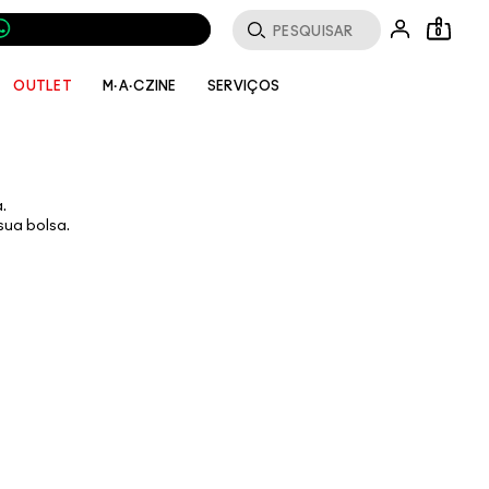
0
SERVIÇOS
OUTLET
M·A·CZINE
.
sua bolsa.