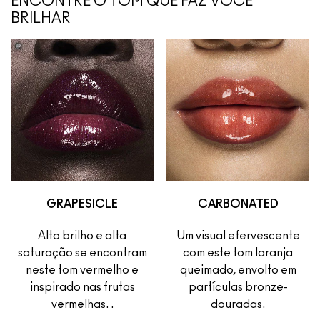
ENCONTRE O TOM QUE FAZ VOCÊ
BRILHAR
GRAPESICLE
CARBONATED
Alto brilho e alta
Um visual efervescente
saturação se encontram
com este tom laranja
neste tom vermelho e
queimado, envolto em
inspirado nas frutas
partículas bronze-
vermelhas. .
douradas.