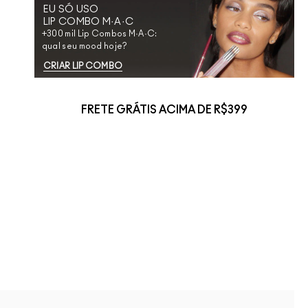
EU SÓ USO
LIP COMBO M·A·C
+300 mil Lip Combos M·A·C:
qual seu mood hoje?
CRIAR LIP COMBO
FRETE GRÁTIS ACIMA DE R$399