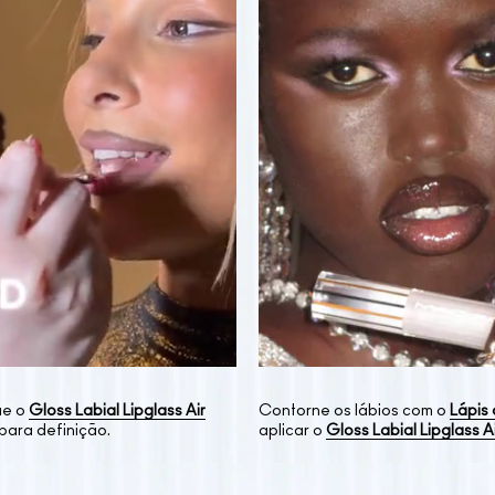
que o
Gloss Labial Lipglass Air
Contorne os lábios com o
Lápis
 para definição.
aplicar o
Gloss Labial Lipglass A