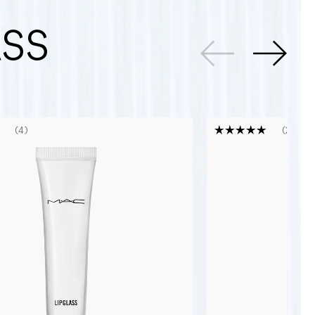
ASS
4
23