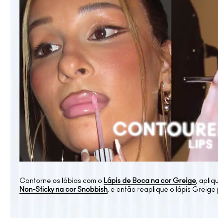
Contorne os lábios com o
Lápis de Boca na cor Greige
, apli
Non-Sticky na cor Snobbish
, e então reaplique o lápis Greige