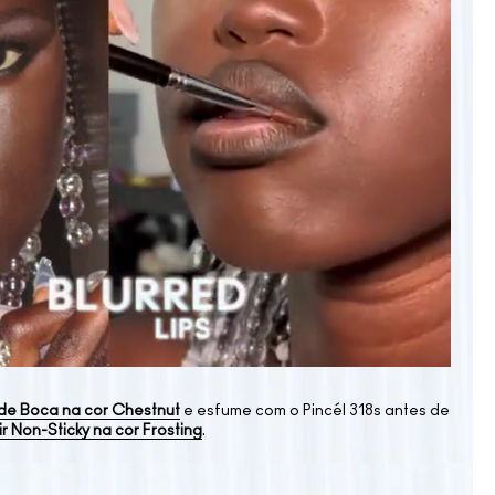
 de Boca na cor Chestnut
e esfume com o Pincél 318s antes de
ir Non-Sticky na cor Frosting
.