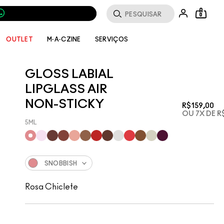
0
SERVIÇOS
OUTLET
M·A·CZINE
GLOSS LABIAL
LIPGLASS AIR
NON-STICKY
R$159,00
OU 7X DE R
5ML
SNOBBISH
Rosa Chiclete