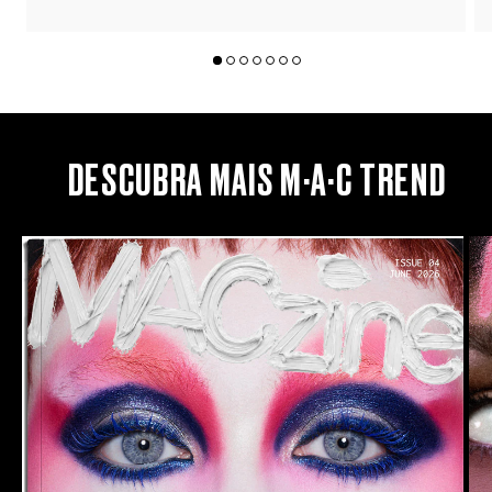
DESCUBRA MAIS M·A·C TREND