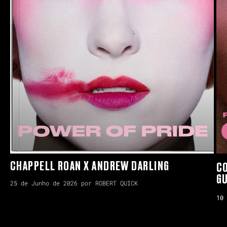
CHAPPELL ROAN X ANDREW DARLING
CO
GU
25 de Junho de 2026 por ROBERT QUICK
10 