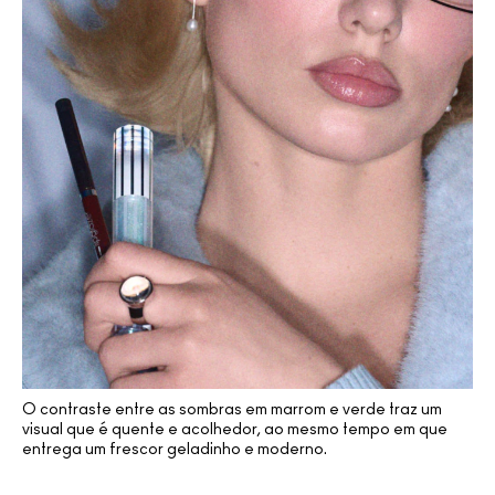
(1)
(1)
(1)
(13)
(13)
O contraste entre as sombras em marrom e verde traz um
visual que é quente e acolhedor, ao mesmo tempo em que
entrega um frescor geladinho e moderno.