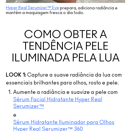
Hyper Real Serumizer™ Eye
prepara, adiciona radiância e
mantém a maquiagem fresca o dia todo.
COMO OBTER A
TENDÊNCIA PELE
ILUMINADA PELA LUA
(40)
(40)
(40)
(3)
(3)
(3)
(35)
(3)
LOOK 1:
Capture a suave radiância da lua com
(21)
essenciais brilhantes para olhos, rosto e pele.
Aumente a radiância e suavize a pele com
Sérum Facial Hidratante Hyper Real
Serumizer™
Sérum Hidratante
Sérum Hidratante
Sérum Hidratante
Sérum Hidratante
Sérum Hidratante
Sérum Hidratante
e
Iluminador Para Olhos
Iluminador Para Olhos
Iluminador Para Olhos
Iluminador Para Olhos
Iluminador Para Olhos
Iluminador Para Olhos
Sérum Facial Hidratante
Sérum Facial Hidratante
Sérum Facial Hidratante
Sérum Hidratante Iluminador para Olhos
Hyper Real Serumizer™
Hyper Real Serumizer™
Hyper Real Serumizer™
Hyper Real Serumizer™
Hyper Real Serumizer™
Hyper Real Serumizer™
Hyper Real Serumizer™
Hyper Real Serumizer™
Hyper Real Serumizer™
360
360
360
360
360
360
Hyper Real Serumizer™ 360
Hidratante Facial Com
Hidratante Facial Com
Hidratante Facial Com
Hidratante Facial Com
Skin Balancing
Skin Balancing
Skin Balancing
Lápis de Boca