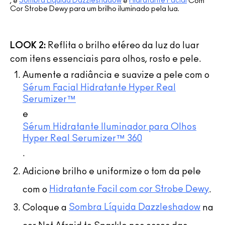
Sombra Líquida Dazzleshadow
Hidratante Facial
, e
e
Com
Cor Strobe Dewy para um brilho iluminado pela lua.
LOOK 2:
Reflita o brilho etéreo da luz do luar
com itens essenciais para olhos, rosto e pele.
Aumente a radiância e suavize a pele com o
Sérum Facial Hidratante Hyper Real
Serumizer™
e
Sérum Hidratante Iluminador para Olhos
Hyper Real Serumizer™ 360
.
Adicione brilho e uniformize o tom da pele
Hidratante Facil com cor Strobe Dewy
com o
.
Sombra Líquida Dazzleshadow
Coloque a
na