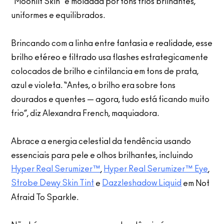
“Moonlit Skin” é moldada por tons frios brilhantes,
uniformes e equilibrados.
Brincando com a linha entre fantasia e realidade, esse
brilho etéreo e filtrado usa flashes estrategicamente
colocados de brilho e cintilancia em tons de prata,
azul e violeta. “Antes, o brilho era sobre tons
dourados e quentes — agora, tudo está ficando muito
frio”, diz Alexandra French, maquiadora.
Abrace a energia celestial da tendência usando
essenciais para pele e olhos brilhantes, incluindo
Hyper Real Serumizer™
Hyper Real Serumizer™ Eye
,
,
Strobe Dewy Skin Tint
Dazzleshadow Liquid
e
em Not
Afraid To Sparkle.