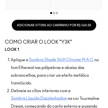
ADICIONAR 3 ITENS AO CARRINHO POR R$ 560.00
COMO CRIAR O LOOK “Y3K”
LOOK 1
Sombra Shade Shift Chrome M·A·C
Aplique a
no
tom Ethereal nas pálpebras e abaixo das
sobrancelhas, para criar um efeito metálico
translúcido.
Delineie os cílios inferiores com a
Sombra Líquida Dazzleshadow
na cor Tourmaline
Dream, começando do canto externo e puxando