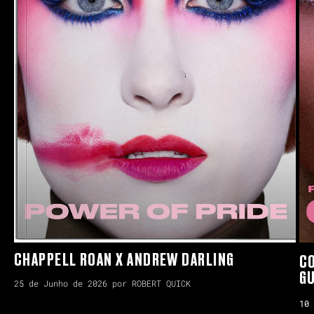
CHAPPELL ROAN X ANDREW DARLING
CO
GU
25 de Junho de 2026 por ROBERT QUICK
10 