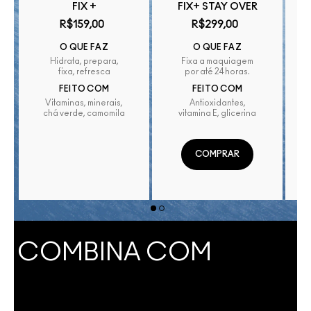
FIX +
FIX+ STAY OVER
R$159,00
R$299,00
O QUE FAZ
O QUE FAZ
Hidrata, prepara,
Fixa a maquiagem
fixa, refresca
por até 24 horas.
FEITO COM
FEITO COM
Vitaminas, minerais,
Antioxidantes,
chá verde, camomila
vitamina E, glicerina
COMPRAR
COMBINA COM