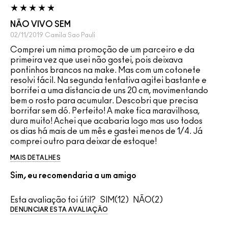
NÃO VIVO SEM
02/11/2019
Camila
Sao Pauli
Comprei um nima promoção de um parceiro e da
primeira vez que usei não gostei, pois deixava
pontinhos brancos na make. Mas com um cotonete
resolvi fácil. Na segunda tentativa agitei bastante e
borrifei a uma distancia de uns 20 cm, movimentando
bem o rosto para acumular. Descobri que precisa
borrifar sem dó. Perfeito! A make fica maravilhosa,
dura muito! Achei que acabaria logo mas uso todos
os dias há mais de um mês e gastei menos de 1/4. Já
comprei outro para deixar de estoque!
MAIS DETALHES
Sim, eu recomendaria a um amigo
Esta avaliação foi útil?
12
2
DENUNCIAR ESTA AVALIAÇÃO