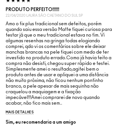
PRODUTO PERFEITO!!!!!!
22/04/2020
LAURA
SÃO CAETANO DO SUL SP
Amo o fix plus tradicional sem defeitos, porém
quando saiu essa versão Matte fiquei curiosa para
testar já que o meu tradicional estava no fim. Vi
algumas resenhas na gringa todas elogiando
comprei, qdo vi os comentários sobre ele deixar
manchas brancas na pele fiquei com medo de ter
investido no produto errado.Como já havia feito a
compra não desisti, chegou super rápido e testei.
Simplesmente amei o resultado,agitei bem o
produto antes de usar e apliquei a uma distância
não muito próxima, não ficou nenhum pontinho
branco, a pele apesar de mais sequinha não
craquelou a maquiagem e a fixação
impecável!!!Amei comprarei de novo quando
acabar, não fico mais sem..
MAIS DETALHES
Sim, eu recomendaria a um amigo