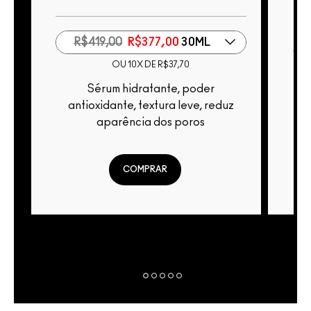
Acabamento Matte, Cobertura
R$419,00
R$377,00
30ML
Con
OU 10X DE R$37,70
Sérum hidratante, poder
antioxidante, textura leve, reduz
aparência dos poros
COMPRAR