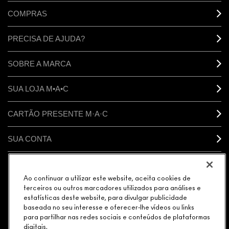
COMPRAS
PRECISA DE AJUDA?
SOBRE A MARCA
SUA LOJA M•A•C
CARTÃO PRESENTE M·A·C
SUA CONTA
CONECTAR
Ao continuar a utilizar este website, aceita cookies de
terceiros ou outros marcadores utilizados para análises e
estatísticas deste website, para divulgar publicidade
baseada no seu interesse e oferecer-lhe vídeos ou links
para partilhar nas redes sociais e conteúdos de plataformas
GERENCIAR COOKIES DO SITE
POLÍTICA DE PRIVACIDADE
digitais.