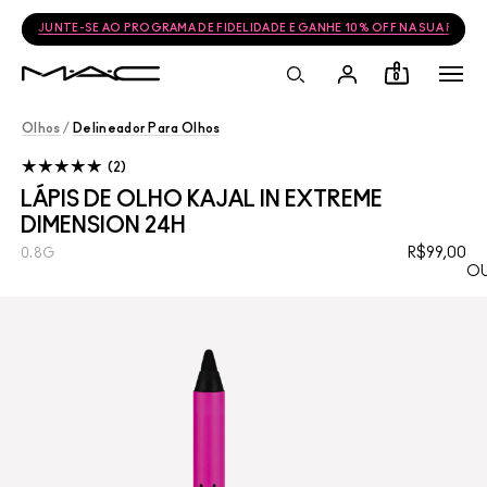
JUNTE-SE AO PROGRAMA DE FIDELIDADE E GANHE 10% OFF NA SUA PRÓ
0
Olhos
/
Delineador Para Olhos
2
LÁPIS DE OLHO KAJAL IN EXTREME
DIMENSION 24H
R$99,00
0.8G
OU