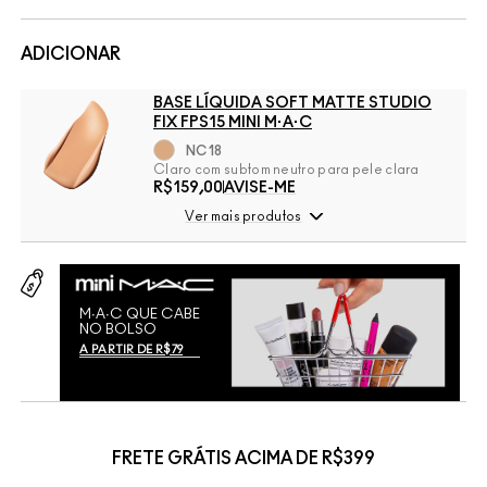
ADICIONAR
BASE LÍQUIDA SOFT MATTE STUDIO
FIX FPS15 MINI M·A·C
NC18
Claro com subtom neutro para pele clara
R$159,00
AVISE-ME
Ver mais produtos
M∙A∙C QUE CABE
NO BOLSO
A PARTIR DE R$79
FRETE GRÁTIS ACIMA DE R$399