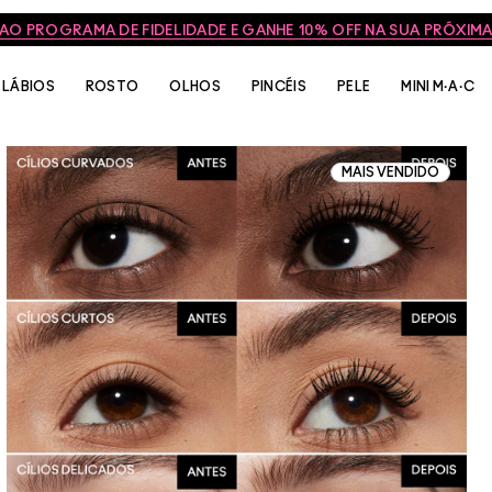
FRETE GRÁTIS NAS COMPRAS ACIMA DE R$399
LÁBIOS
ROSTO
OLHOS
PINCÉIS
PELE
MINI M·A·C
MAIS VENDIDO