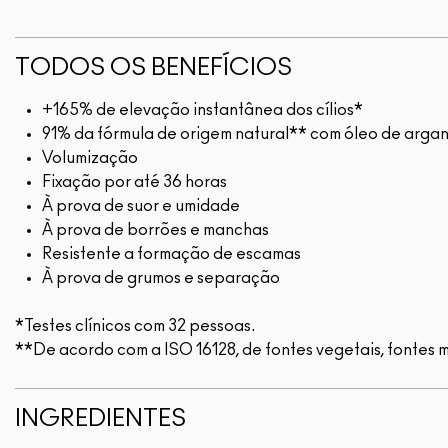
TODOS OS BENEFÍCIOS
+165% de elevação instantânea dos cílios*
91% da fórmula de origem natural** com óleo de arga
Volumização
Fixação por até 36 horas
À prova de suor e umidade
À prova de borrões e manchas
Resistente a formação de escamas
À prova de grumos e separação
*Testes clínicos com 32 pessoas.
**De acordo com a ISO 16128, de fontes vegetais, fontes m
INGREDIENTES