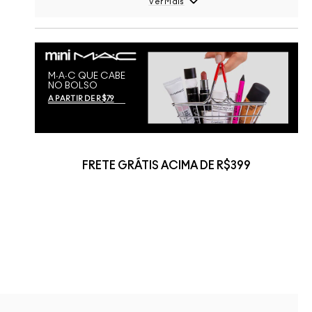
Ver Mais
M∙A∙C QUE CABE
NO BOLSO
A PARTIR DE R$79
FRETE GRÁTIS ACIMA DE R$399