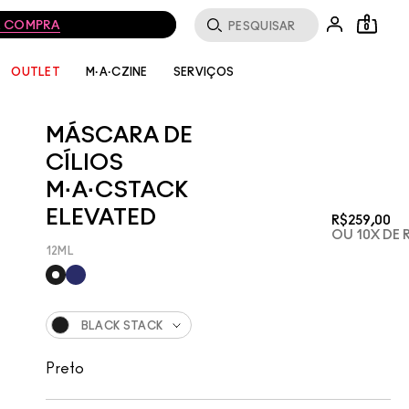
0
SERVIÇOS
OUTLET
M·A·CZINE
MÁSCARA DE
CÍLIOS
M·A·CSTACK
ELEVATED
R$259,00
OU 10X DE 
12ML
BLACK STACK
Preto