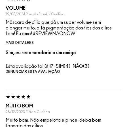
VOLUME
19/05/2024
Pamela Frankiv
Curitiba
Máscara de cílio que dá um super volume sem
alongar muito, alta pigmentação dos fios dos cilios
tbm! Eu amo! #REVIEWMACNOW
MAIS DETALHES
Sim, eu recomendaria a um amigo
Esta avaliação foi útil?
4
3
DENUNCIAR ESTA AVALIAÇÃO
MUITO BOM
28/12/2023
Flávia
Curitiba
Muito bom. Não empelota e pincel deixa bom
formato dos cílios