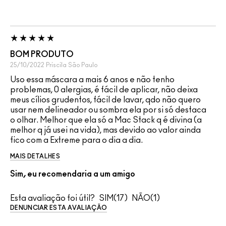
BOM PRODUTO
25/10/2022
Priscila
São Paulo
Uso essa máscara a mais 6 anos e não tenho
problemas, 0 alergias, é fácil de aplicar, não deixa
meus cílios grudentos, fácil de lavar, qdo não quero
usar nem delineador ou sombra ela por si só destaca
o olhar. Melhor que ela só a Mac Stack q é divina (a
melhor q já usei na vida), mas devido ao valor ainda
fico com a Extreme para o dia a dia.
MAIS DETALHES
Sim, eu recomendaria a um amigo
Esta avaliação foi útil?
17
1
DENUNCIAR ESTA AVALIAÇÃO