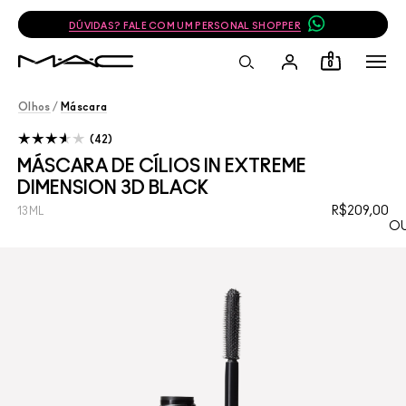
DÚVIDAS? FALE COM UM PERSONAL SHOPPER
0
Olhos
/
Máscara
42
MÁSCARA DE CÍLIOS IN EXTREME
DIMENSION 3D BLACK
R$209,00
13ML
OU