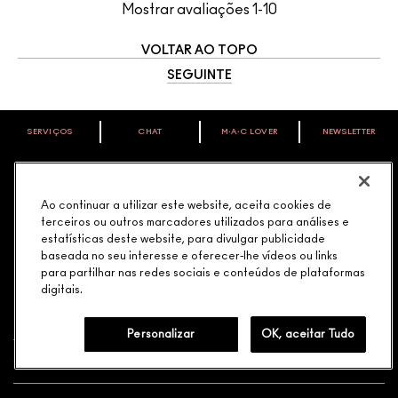
Mostrar avaliações
1-10
VOLTAR AO TOPO
SEGUINTE
SERVIÇOS
CHAT
M∙A∙C LOVER
NEWSLETTER
VOCÊ É M·A·C LOVER?
Oficialize seu sentimento. Participe do nosso programa de
fidelidade e seja recompensado pelo seu amor -
PRECISA DE AJUDA?
começando com 10% de desconto na sua próxima compra.
Ao continuar a utilizar este website, aceita cookies de
terceiros ou outros marcadores utilizados para análises e
estatísticas deste website, para divulgar publicidade
JUNTE-SE AOS M·A·C LOVERS
baseada no seu interesse e oferecer-lhe vídeos ou links
LIGUE (11) 3716-1661
para partilhar nas redes sociais e conteúdos de plataformas
digitais.
Personalizar
OK, aceitar Tudo
COMPRAS