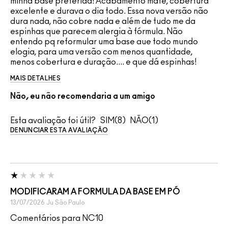
minha base preferida! Acabamento mate, cobertura
excelente e durava o dia todo. Essa nova versão não
dura nada, não cobre nada e além de tudo me da
espinhas que parecem alergia à fórmula. Não
entendo pq reformular uma base aue todo mundo
elogia, para uma versão com menos quantidade,
menos cobertura e duração.... e que dá espinhas!
MAIS DETALHES
Não, eu não recomendaria a um amigo
Esta avaliação foi útil?
8
1
DENUNCIAR ESTA AVALIAÇÃO
MODIFICARAM A FORMULA DA BASE EM PÓ
13/07/2026
Ju
São Paulo
Comentários para NC10