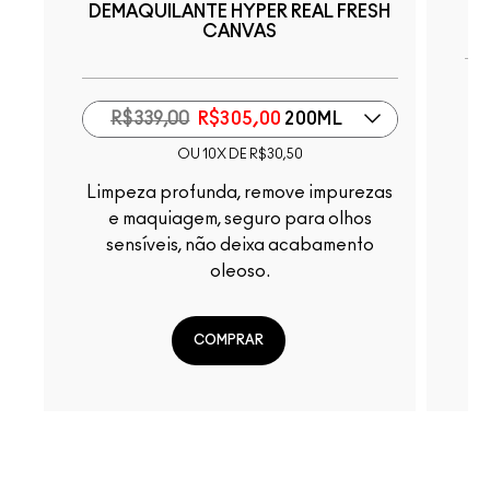
DEMAQUILANTE HYPER REAL FRESH
CANVAS
R$339,00
R$305,00
200ML
OU 10X DE R$30,50
Limpeza profunda, remove impurezas
Ex
e maquiagem, seguro para olhos
sensíveis, não deixa acabamento
oleoso.
COMPRAR