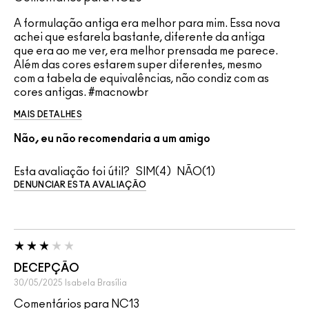
A formulação antiga era melhor para mim. Essa nova
achei que esfarela bastante, diferente da antiga
que era ao me ver, era melhor prensada me parece.
Além das cores estarem super diferentes, mesmo
com a tabela de equivalências, não condiz com as
cores antigas. #macnowbr
MAIS DETALHES
Não, eu não recomendaria a um amigo
Esta avaliação foi útil?
4
1
DENUNCIAR ESTA AVALIAÇÃO
DECEPÇÃO
30/05/2025
Isabela
Brasília
Comentários para NC13