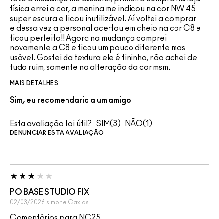
física errei a cor, a menina me indicou na cor NW 45
super escura e ficou inutilizável. Aí voltei a comprar
e dessa vez a personal acertou em cheio na cor C8 e
ficou perfeito!! Agora na mudança comprei
novamente a C8 e ficou um pouco diferente mas
usável. Gostei da textura ele é fininho, não achei de
tudo ruim, somente na alteração da cor msm.
MAIS DETALHES
Sim, eu recomendaria a um amigo
Esta avaliação foi útil?
3
1
DENUNCIAR ESTA AVALIAÇÃO
PO BASE STUDIO FIX
02/03/2026
simone
Caxias
Comentários para NC25