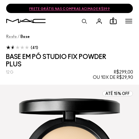
FRETE GRÁTIS NAS COMPRAS ACIMA DE R$399
0
Rosto
/
Base
41
BASE EM PÓ STUDIO FIX POWDER
PLUS
R$299,00
12G
OU 10X DE R$29,90
ATÉ 15% OFF