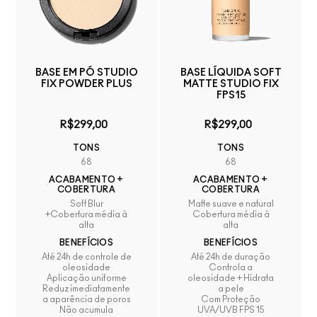
BASE EM PÓ STUDIO
BASE LÍQUIDA SOFT
FIX POWDER PLUS
MATTE STUDIO FIX
FPS15
R$299,00
R$299,00
TONS
TONS
68
68
ACABAMENTO +
ACABAMENTO +
COBERTURA
COBERTURA
Soft Blur
Matte suave e natural
+Cobertura média à
Cobertura média à
alta
alta
BENEFÍCIOS
BENEFÍCIOS
Até 24h de controle de
Até 24h de duração
oleosidade
Controla a
Aplicação uniforme
oleosidade + Hidrata
Reduz imediatamente
a pele
a aparência de poros
Com Proteção
Não acumula
UVA/UVB FPS 15