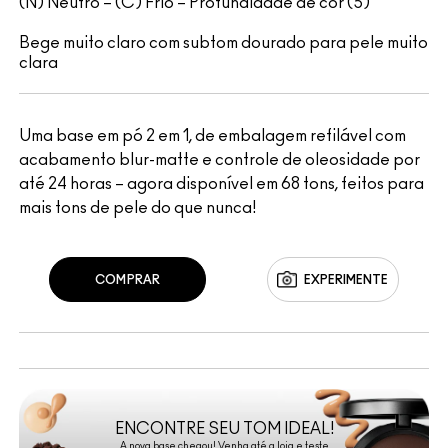
(N) Neutro – (C) Frio – Profundidade de cor (5)
Bege muito claro com subtom dourado para pele muito
clara
Uma base em pó 2 em 1, de embalagem refilável com
acabamento blur-matte e controle de oleosidade por
até 24 horas – agora disponível em 68 tons, feitos para
mais tons de pele do que nunca!
COMPRAR
EXPERIMENTE
ENCONTRE SEU TOM IDEAL!
A nova base chegou! Venha até a loja e teste