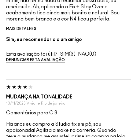
Enfim, não tenho nada a reclamar dessa base, eu
amei muito. Ah, aplicando o Fix + Stay Over o
acabamento fica ainda mais bonito e natural. Sou
morena bem branca e a cor N4 ficou perfeita.
MAIS DETALHES
Sim, eu recomendaria a um amigo
Esta avaliação foi útil?
3
0
DENUNCIAR ESTA AVALIAÇÃO
MUDANÇA NA TONALIDADE
10/11/2025
Viviane
Rio de janeiro
Comentários para C 8
Há anos eu compro a Studio fix em pó, sou
apaixonada! Agiliza a make na correria. Quando
teve a mudança me assustei, primeira compra na loja