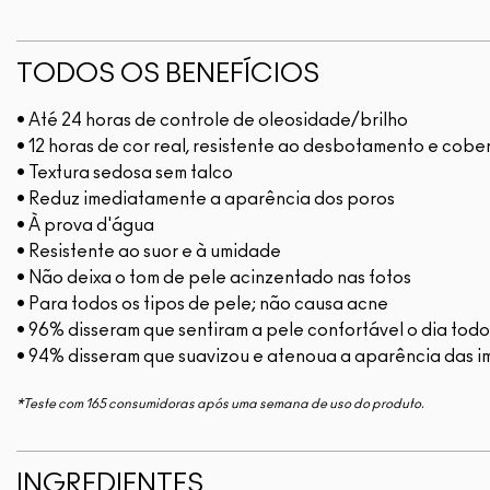
TODOS OS BENEFÍCIOS
• Até 24 horas de controle de oleosidade/brilho
• 12 horas de cor real, resistente ao desbotamento e co
• Textura sedosa sem talco
• Reduz imediatamente a aparência dos poros
• À prova d'água
• Resistente ao suor e à umidade
• Não deixa o tom de pele acinzentado nas fotos
• Para todos os tipos de pele; não causa acne
• 96% disseram que sentiram a pele confortável o dia tod
• 94% disseram que suavizou e atenoua a aparência das i
*Teste com 165 consumidoras após uma semana de uso do produto.
INGREDIENTES