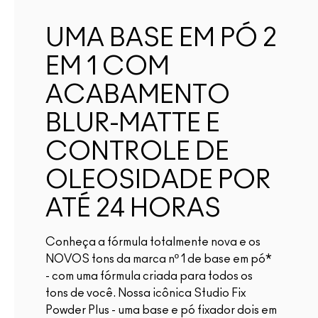
UMA BASE EM PÓ 2
EM 1 COM
ACABAMENTO
BLUR-MATTE E
CONTROLE DE
OLEOSIDADE POR
ATÉ 24 HORAS
Conheça a fórmula totalmente nova e os
NOVOS tons da marca nº 1 de base em pó*
- com uma fórmula criada para todos os
tons de você. Nossa icônica Studio Fix
Powder Plus - uma base e pó fixador dois em