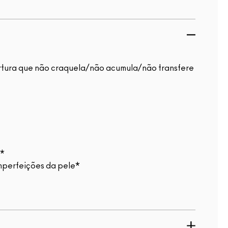
bertura que não craquela/não acumula/não transfere
o*
mperfeições da pele*