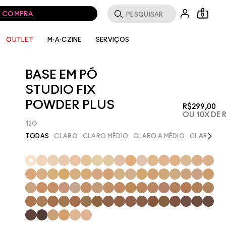
0
SERVIÇOS
OUTLET
M·A·CZINE
BASE EM PÓ
STUDIO FIX
POWDER PLUS
R$299,00
OU 10X DE 
12G
Next
TODAS
CLARO
CLARO MÉDIO
CLARO A MÉDIO
CLARO MÉ