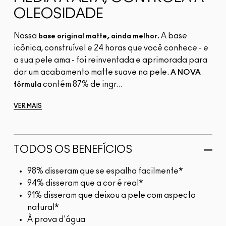
OLEOSIDADE
Nossa
A base
base original matte, ainda melhor.
icônica, construível e 24 horas que você conhece - e
a sua pele ama - foi reinventada e aprimorada para
dar um acabamento matte suave na pele.
A NOVA
contém 87% de ingr...
fórmula
VER MAIS
TODOS OS BENEFÍCIOS
98% disseram que se espalha facilmente*
94% disseram que a cor é real*
91% disseram que deixou a pele com aspecto
natural*
À prova d'água