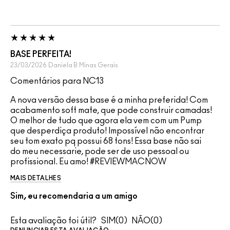
BASE PERFEITA!
23/03/2026
Daniela B
Minas Gerais
Comentários para NC13
A nova versão dessa base é a minha preferida! Com
acabamento soft mate, que pode construir camadas!
O melhor de tudo que agora ela vem com um Pump
que desperdiça produto! Impossível não encontrar
seu tom exato pq possui 68 tons! Essa base não sai
do meu necessarie, pode ser de uso pessoal ou
profissional. Eu amo! #REVIEWMACNOW
MAIS DETALHES
Sim, eu recomendaria a um amigo
Esta avaliação foi útil?
0
0