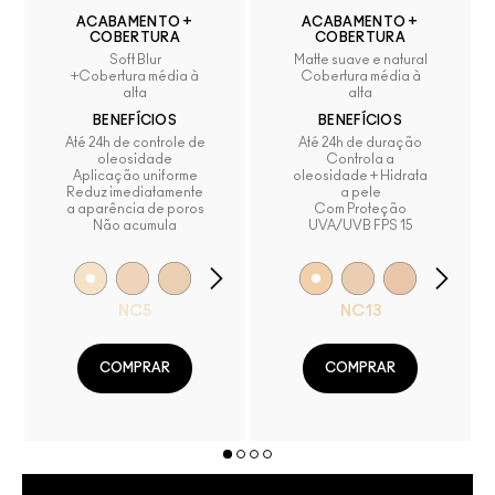
ACABAMENTO +
ACABAMENTO +
COBERTURA
COBERTURA
Soft Blur
Matte suave e natural
+Cobertura média à
Cobertura média à
alta
alta
BENEFÍCIOS
BENEFÍCIOS
Até 24h de controle de
Até 24h de duração
oleosidade
Controla a
Aplicação uniforme
oleosidade + Hidrata
Reduz imediatamente
a pele
a aparência de poros
Com Proteção
Não acumula
UVA/UVB FPS 15
NC5
NC13
COMPRAR
COMPRAR