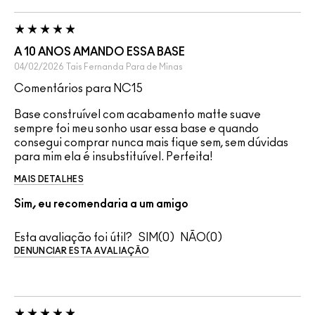
A 10 ANOS AMANDO ESSA BASE
04/02/2026
Tais Fernanda
Para de Minas
Comentários para NC15
Base construível com acabamento matte suave
sempre foi meu sonho usar essa base e quando
consegui comprar nunca mais fique sem, sem dúvidas
para mim ela é insubstituível. Perfeita!
MAIS DETALHES
Sim, eu recomendaria a um amigo
Esta avaliação foi útil?
0
0
DENUNCIAR ESTA AVALIAÇÃO