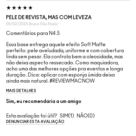
PELE DE REVISTA, MAS COM LEVEZA
05/02/2026
Bruna
São Paulo
Comentários para N4.5
Essa base entrega aquele efeito Soft Matte
perfeito: pele aveludada, uniforme e com cobertura
linda sem pesar. Ela controla bem a oleosidade, mas
não deixa aspecto ressecado. Como maquiadora,
acho uma das melhores opções pra eventos e longa
duração. Dica: aplicar com esponja úmida deixa
ainda mais natural. #REVIEWMACNOW
MAIS DETALHES
Sim, eu recomendaria a um amigo
Esta avaliação foi útil?
1
0
DENUNCIAR ESTA AVALIAÇÃO