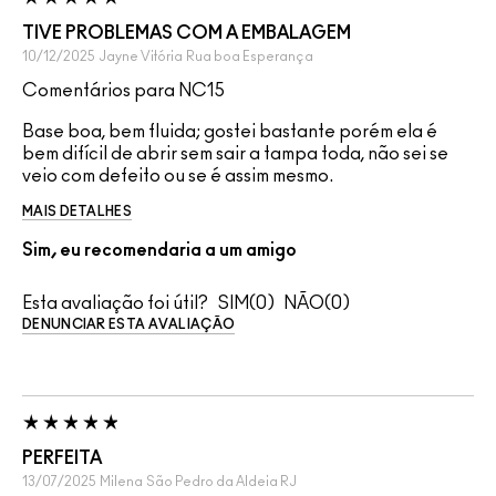
TIVE PROBLEMAS COM A EMBALAGEM
10/12/2025
Jayne Vitória
Rua boa Esperança
Comentários para NC15
Base boa, bem fluida; gostei bastante porém ela é
bem difícil de abrir sem sair a tampa toda, não sei se
veio com defeito ou se é assim mesmo.
MAIS DETALHES
Sim, eu recomendaria a um amigo
Esta avaliação foi útil?
0
0
DENUNCIAR ESTA AVALIAÇÃO
PERFEITA
13/07/2025
Milena
São Pedro da Aldeia RJ