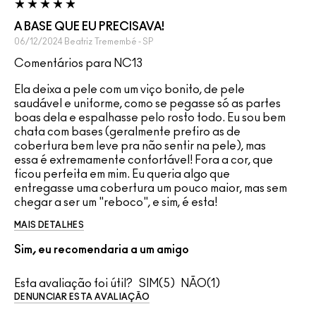
A BASE QUE EU PRECISAVA!
06/12/2024
Beatriz
Tremembé - SP
Comentários para NC13
Ela deixa a pele com um viço bonito, de pele
saudável e uniforme, como se pegasse só as partes
boas dela e espalhasse pelo rosto todo. Eu sou bem
chata com bases (geralmente prefiro as de
cobertura bem leve pra não sentir na pele), mas
essa é extremamente confortável! Fora a cor, que
ficou perfeita em mim. Eu queria algo que
entregasse uma cobertura um pouco maior, mas sem
chegar a ser um "reboco", e sim, é esta!
MAIS DETALHES
Sim, eu recomendaria a um amigo
Esta avaliação foi útil?
5
1
DENUNCIAR ESTA AVALIAÇÃO