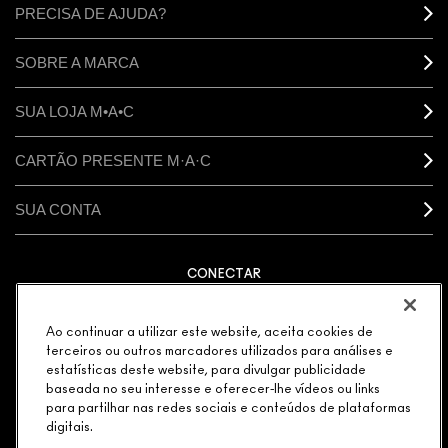
PRECISA DE AJUDA?
SOBRE A MARCA
SUA LOJA M•A•C
CARTÃO PRESENTE M·A·C
SUA CONTA
CONECTAR
Ao continuar a utilizar este website, aceita cookies de
terceiros ou outros marcadores utilizados para análises e
estatísticas deste website, para divulgar publicidade
GERENCIAR COOKIES DO SITE
POLÍTICA DE PRIVACIDADE
TERMOS & CONDIÇÕES
baseada no seu interesse e oferecer-lhe vídeos ou links
POLÍTICA M·A·C CONTRA FALSIFICADOS
para partilhar nas redes sociais e conteúdos de plataformas
© MAKE-UP ART COSMETICS. TODOS OS DIREITOS
digitais.
MUNDIAIS RESERVADOS.