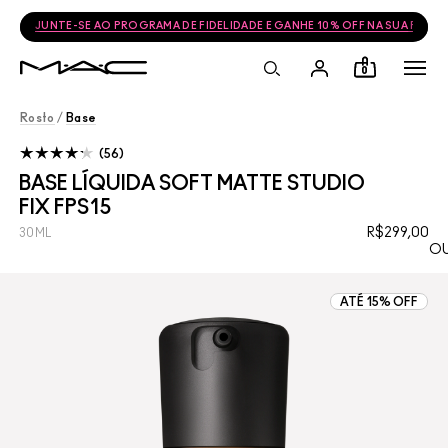
JUNTE-SE AO PROGRAMA DE FIDELIDADE E GANHE 10% OFF NA SUA PRÓ
0
Rosto
/
Base
56
BASE LÍQUIDA SOFT MATTE STUDIO
FIX FPS15
R$299,00
30ML
OU
ATÉ 15% OFF