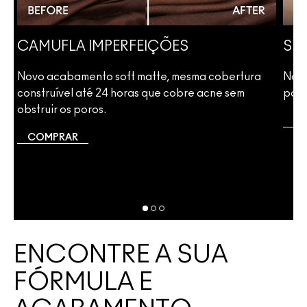
CAMUFLA IMPERFEIÇÕES
SUA
Novo acabamento soft matte, mesma cobertura
Nova
de
construível até 24 horas que cobre acne sem
para
o
obstruir os poros.
C
COMPRAR
ENCONTRE A SUA
FÓRMULA E